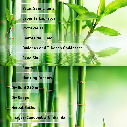
Velas Sem Chama
Espanta Espiritos
Porta-Velas
Fontes de Fumo
Buddhas and Tibetan Goddesses
Feng Shui
Fonts
Hunting Dreams
Div fluid 250 ml
Div Soaps
Herbal Baths
Images/Candomblé Umbanda