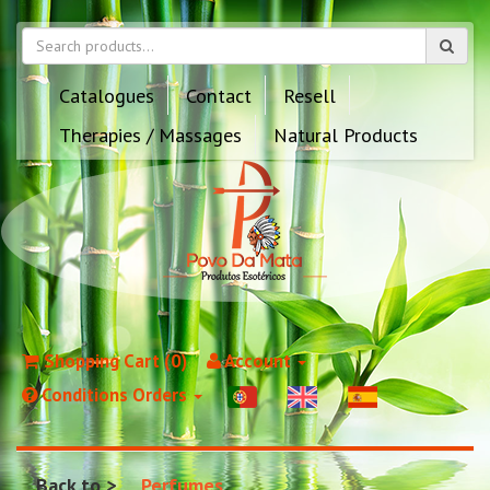
Catalogues
Contact
Resell
Therapies / Massages
Natural Products
Shopping Cart (0)
Account
Conditions Orders
Back to
Perfumes