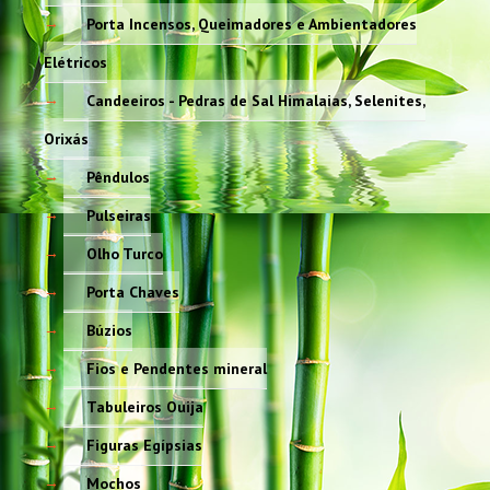
Porta Incensos, Queimadores e Ambientadores
Elétricos
Candeeiros - Pedras de Sal Himalaias, Selenites,
Orixás
Pêndulos
Pulseiras
Olho Turco
Porta Chaves
Búzios
Fios e Pendentes mineral
Tabuleiros Ouija
Figuras Egípsias
Mochos