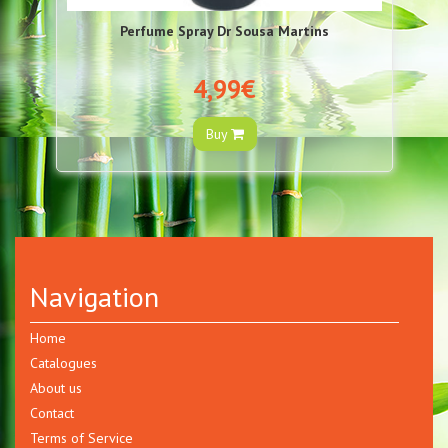
Perfume Spray Dr Sousa Martins
4,99€
Buy
Navigation
Home
Catalogues
About us
Contact
Terms of Service