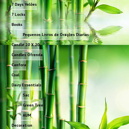
7 Days Velões
7 Locks
Books
Pequenos Livros de Orações Diarias
Candle 20 X 20
Candles Ofrenda
Canfora
Coal
Dairy Essentials
Sac
Green Tree
AUM
Decoration