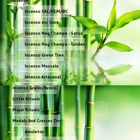
Incense
Incenso SAC/HEM/BIC
Incenso em Cone
Incenso Nag Champa - Satya
Incenso Nag Champa - Golden
Incenso Green Tree
Incenso Massala
Incenso Artesanal
Incense Grains/Resins
Little Rituals
Major Rituals
Medals And Crosses Div
Amuletos