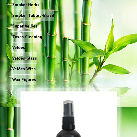
Smoker Herbs
Smoker Tablet-Brazil
Super Velões
Toxas Cleaning
Velões
Velões Glass
Velões With
Wax Figures