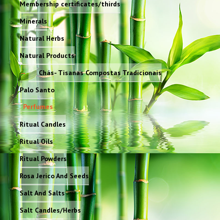
Membership certificates/thirds
Minerals
Natural Herbs
Natural Products
Chás- Tisanas Compostas Tradicionais
Palo Santo
Perfumes
Ritual Candles
Ritual Oils
Ritual Powders
Rosa Jerico And Seeds
Salt And Salts
Salt Candles/Herbs