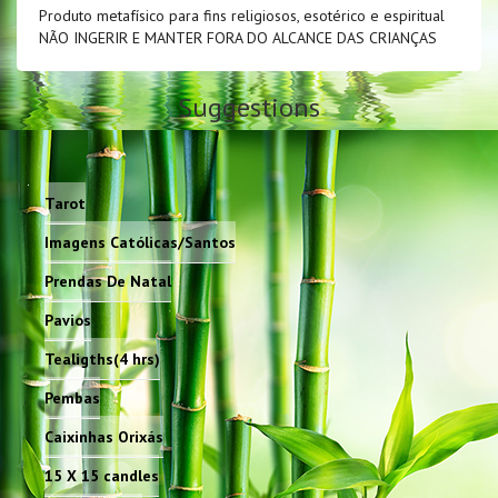
Produto metafísico para fins religiosos, esotérico e espiritual
NÃO INGERIR E MANTER FORA DO ALCANCE DAS CRIANÇAS
Suggestions
Tarot
Imagens Católicas/Santos
Prendas De Natal
Pavios
Tealigths(4 hrs)
Pembas
Caixinhas Orixás
15 X 15 candles