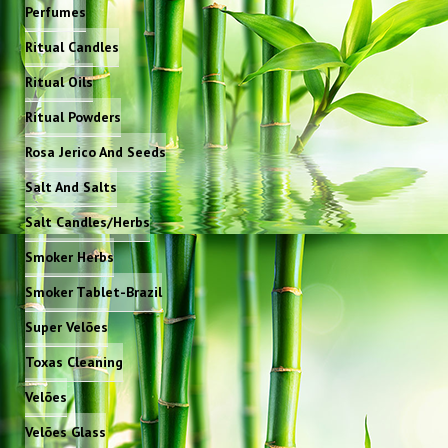
Perfumes
Ritual Candles
Ritual Oils
Ritual Powders
Rosa Jerico And Seeds
Salt And Salts
Salt Candles/Herbs
Smoker Herbs
Smoker Tablet-Brazil
Super Velões
Toxas Cleaning
Velões
Velões Glass