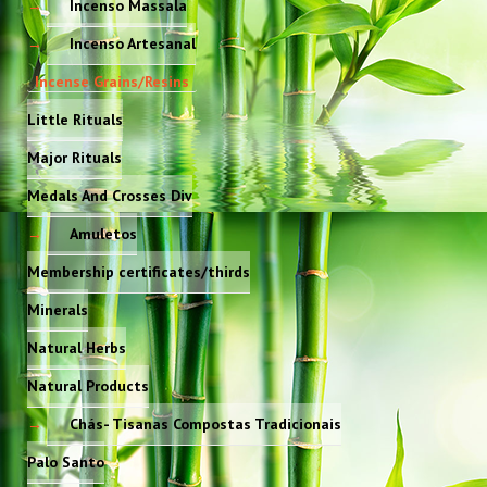
Incenso Massala
Incenso Artesanal
Incense Grains/Resins
Little Rituals
Major Rituals
Medals And Crosses Div
Amuletos
Membership certificates/thirds
Minerals
Natural Herbs
Natural Products
Chás- Tisanas Compostas Tradicionais
Palo Santo