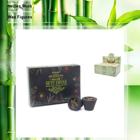
Velões With
Wax Figures