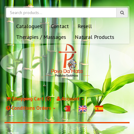
Catalogues
Contact
Resell
Therapies / Massages
Natural Products
Shopping Cart (0)
Account
Conditions Orders