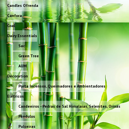
Candles Ofrenda
Canfora
Coal
Dairy Essentials
Sac
Green Tree
AUM
Decoration
Porta Incensos, Queimadores e Ambientadores
Elétricos
Candeeiros - Pedras de Sal Himalaias, Selenites, Orixás
Pêndulos
Pulseiras