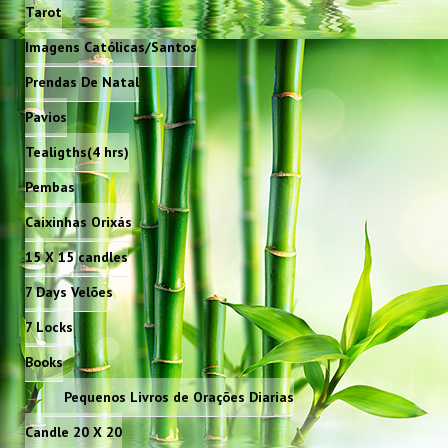
Tarot
Imagens Católicas/Santos
Prendas De Natal
Pavios
Tealigths(4 hrs)
Pembas
Caixinhas Orixás
15 X 15 candles
7 Days Velões
7 Locks
Books
Pequenos Livros de Orações Diarias
Candle 20 X 20