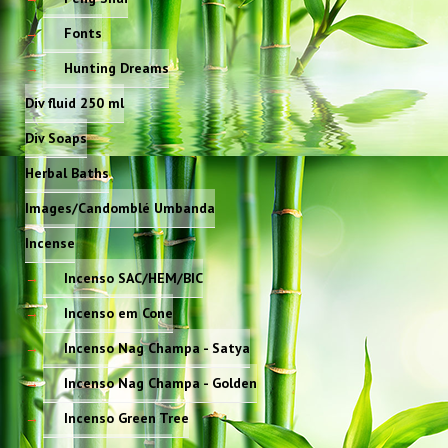
Fonts
Hunting Dreams
Div fluid 250 ml
Div Soaps
Herbal Baths
Images/Candomblé Umbanda
Incense
Incenso SAC/HEM/BIC
Incenso em Cone
Incenso Nag Champa - Satya
Incenso Nag Champa - Golden
Incenso Green Tree