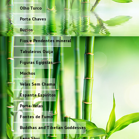
Olho Turco
Porta Chaves
Búzios
Fios e Pendentes mineral
Tabuleiros Ouija
Figuras Egípsias
Mochos
Velas Sem Chama
Espanta Espiritos
Porta-Velas
Fontes de Fumo
Buddhas and Tibetan Goddesses
Feng Shui