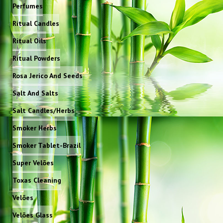
Perfumes
Ritual Candles
Ritual Oils
Ritual Powders
Rosa Jerico And Seeds
Salt And Salts
Salt Candles/Herbs
Smoker Herbs
Smoker Tablet-Brazil
Super Velões
Toxas Cleaning
Velões
Velões Glass