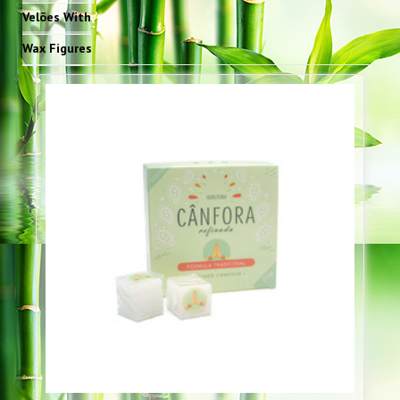
Velões With
Wax Figures