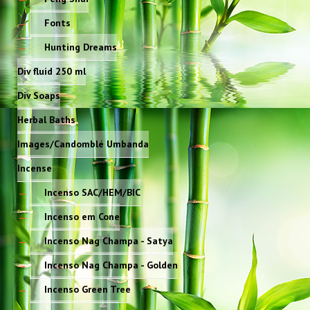
Fonts
Hunting Dreams
Div fluid 250 ml
Div Soaps
Herbal Baths
Images/Candomblé Umbanda
Incense
Incenso SAC/HEM/BIC
Incenso em Cone
Incenso Nag Champa - Satya
Incenso Nag Champa - Golden
Incenso Green Tree