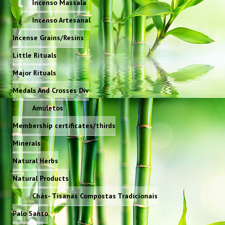
Incenso Massala
Incenso Artesanal
Incense Grains/Resins
Little Rituals
Major Rituals
Medals And Crosses Div
Amuletos
Membership certificates/thirds
Minerals
Natural Herbs
Natural Products
Chás- Tisanas Compostas Tradicionais
Palo Santo