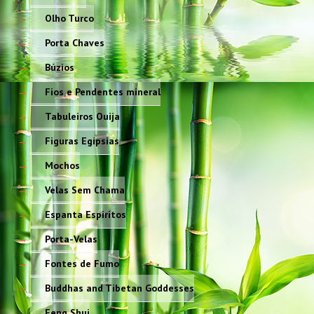
Olho Turco
Porta Chaves
Búzios
Fios e Pendentes mineral
Tabuleiros Ouija
Figuras Egípsias
Mochos
Velas Sem Chama
Espanta Espiritos
Porta-Velas
Fontes de Fumo
Buddhas and Tibetan Goddesses
Feng Shui