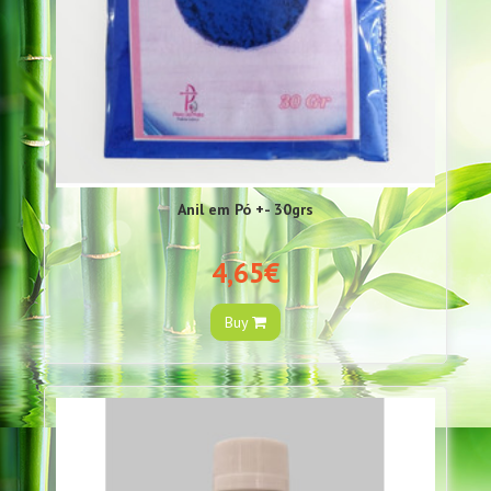
Anil em Pó +- 30grs
4,65€
Buy