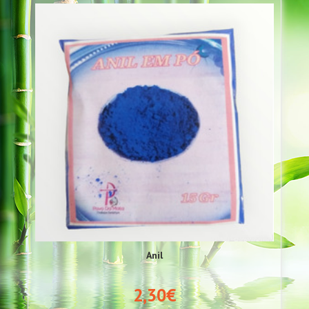
Anil
2,30€