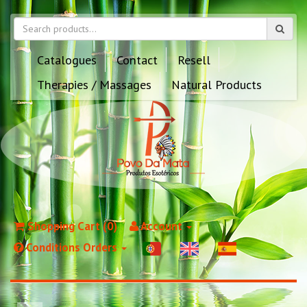
Catalogues
Contact
Resell
Therapies / Massages
Natural Products
Shopping Cart (0)
Account
Conditions Orders