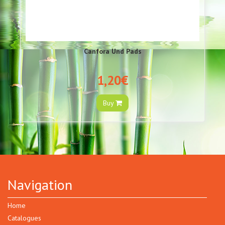
Canfora Und Pads
1,20€
Buy
Navigation
Home
Catalogues