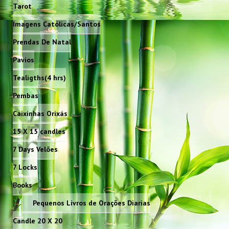
Tarot
Imagens Católicas/Santos
Prendas De Natal
Pavios
Tealigths(4 hrs)
Pembas
Caixinhas Orixás
15 X 15 candles
7 Days Velões
7 Locks
Books
Pequenos Livros de Orações Diarias
Candle 20 X 20