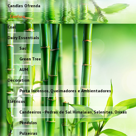
Candles Ofrenda
Canfora
Coal
Dairy Essentials
Sac
Green Tree
AUM
Decoration
Porta Incensos, Queimadores e Ambientadores
Elétricos
Candeeiros - Pedras de Sal Himalaias, Selenites, Orixás
Pêndulos
Pulseiras