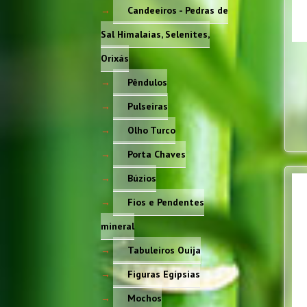
Candeeiros - Pedras de
Sal Himalaias, Selenites,
Orixás
Pêndulos
Pulseiras
Olho Turco
Porta Chaves
Búzios
Fios e Pendentes
mineral
Tabuleiros Ouija
Figuras Egípsias
Mochos