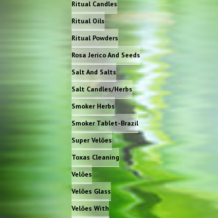
Ritual Candles
Ritual Oils
Ritual Powders
Rosa Jerico And Seeds
Salt And Salts
Salt Candles/Herbs
Smoker Herbs
Smoker Tablet-Brazil
Super Velões
Toxas Cleaning
Velões
Velões Glass
Velões With