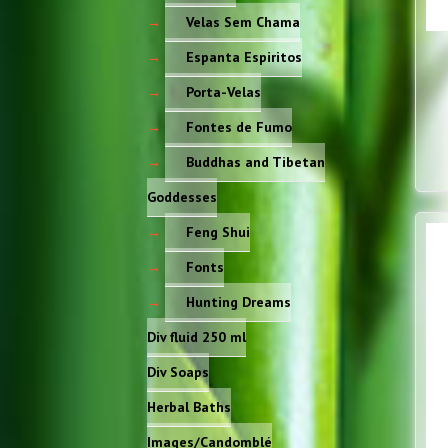
Velas Sem Chama
Espanta Espiritos
Porta-Velas
Fontes de Fumo
Buddhas and Tibetan
Goddesses
Feng Shui
Fonts
Hunting Dreams
Div fluid 250 ml
Div Soaps
Herbal Baths
Images/Candomblé