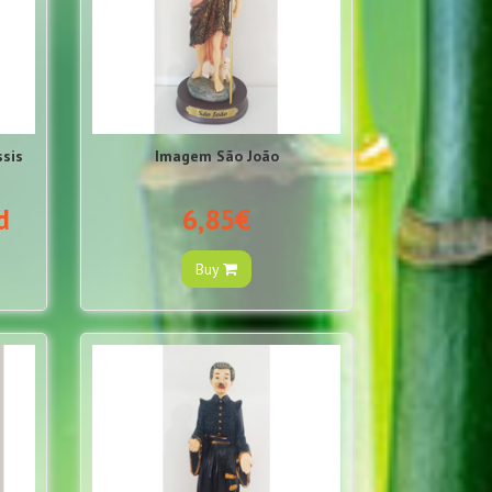
ssis
Imagem São João
d
6,85€
Buy