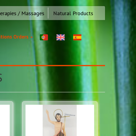
erapies / Massages
Natural Products
tions Orders
S