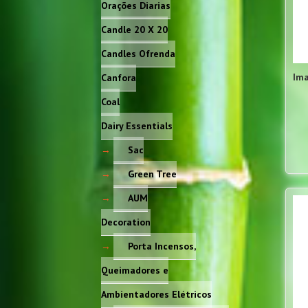
Orações Diarias
Candle 20 X 20
Candles Ofrenda
Im
Canfora
Coal
Dairy Essentials
Sac
Green Tree
AUM
Decoration
Porta Incensos,
Queimadores e
Ambientadores Elétricos