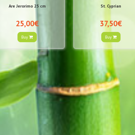
Are Jerorimo 25 cm
St. Cyprian
25,00€
37,50€
Buy
Buy