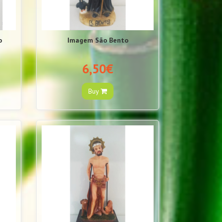
o
Imagem São Bento
6,50€
Buy