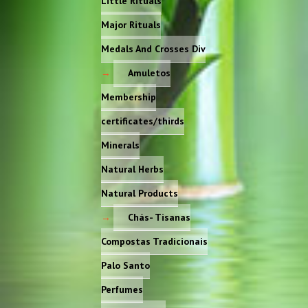
Little Rituals
Major Rituals
Medals And Crosses Div
Amuletos
Membership
certificates/thirds
Minerals
Natural Herbs
Natural Products
Chás- Tisanas
Compostas Tradicionais
Palo Santo
Perfumes