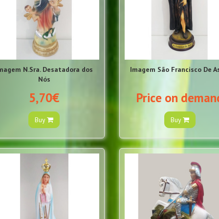
magem N.Sra. Desatadora dos
Imagem São Francisco De A
Nós
5,70€
Price on deman
Buy
Buy