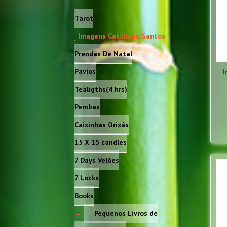
Tarot
Imagens Católicas/Santos
Prendas De Natal
Pavios
I
Tealigths(4 hrs)
Pembas
Caixinhas Orixás
15 X 15 candles
7 Days Velões
7 Locks
Books
Pequenos Livros de