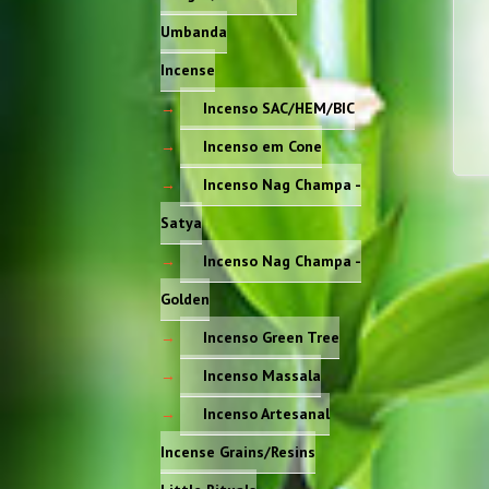
Umbanda
Incense
Incenso SAC/HEM/BIC
Incenso em Cone
Incenso Nag Champa -
Satya
Incenso Nag Champa -
Golden
Incenso Green Tree
Incenso Massala
Incenso Artesanal
Incense Grains/Resins