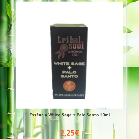
Essência White Sage + Palo Santo 10ml
2,25€