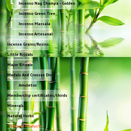
Incenso Nag Champa - Golden
Incenso Green Tree
Incenso Massala
Incenso Artesanal
Incense Grains/Resins
Little Rituals
Major Rituals
Medals And Crosses Div
Amuletos
Membership certificates/thirds
Minerals
Natural Herbs
Natural Products