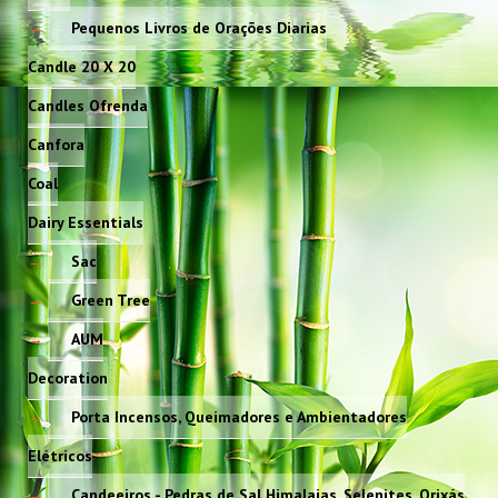
Pequenos Livros de Orações Diarias
Candle 20 X 20
Candles Ofrenda
Canfora
Coal
Dairy Essentials
Sac
Green Tree
AUM
Decoration
Porta Incensos, Queimadores e Ambientadores
Elétricos
Candeeiros - Pedras de Sal Himalaias, Selenites, Orixás