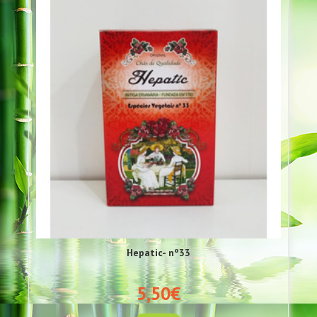
Hepatic- nº33
5,50€