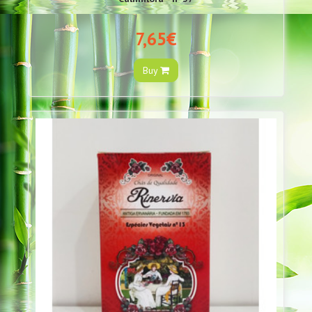
7,65€
Buy