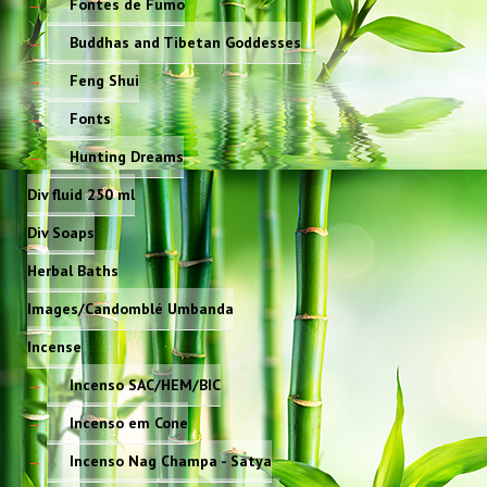
Fontes de Fumo
Buddhas and Tibetan Goddesses
Feng Shui
Fonts
Hunting Dreams
Div fluid 250 ml
Div Soaps
Herbal Baths
Images/Candomblé Umbanda
Incense
Incenso SAC/HEM/BIC
Incenso em Cone
Incenso Nag Champa - Satya