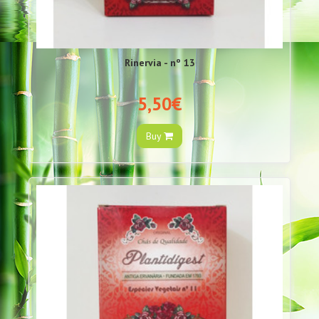
Rinervia - nº 13
5,50€
Buy