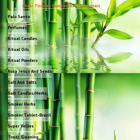
Chás- Tisanas Compostas Tradicionais
Palo Santo
Perfumes
Ritual Candles
Ritual Oils
Ritual Powders
Rosa Jerico And Seeds
Salt And Salts
Salt Candles/Herbs
Smoker Herbs
Smoker Tablet-Brazil
Super Velões
Toxas Cleaning