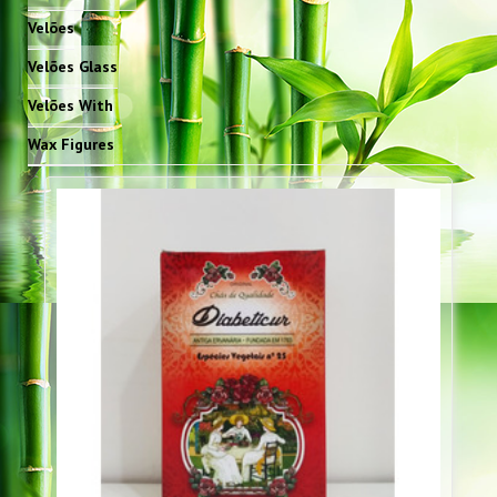
Velões
Velões Glass
Velões With
Wax Figures