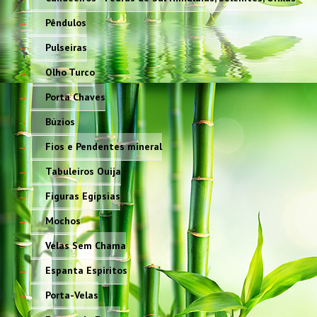
Pêndulos
Pulseiras
Olho Turco
Porta Chaves
Búzios
Fios e Pendentes mineral
Tabuleiros Ouija
Figuras Egípsias
Mochos
Velas Sem Chama
Espanta Espiritos
Porta-Velas