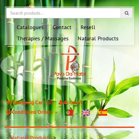
Catalogues
Contact
Resell
Therapies / Massages
Natural Products
Shopping Cart (0)
Account
Conditions Orders
Natural Products