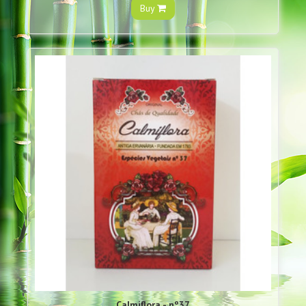
Buy
Calmiflora - nº37