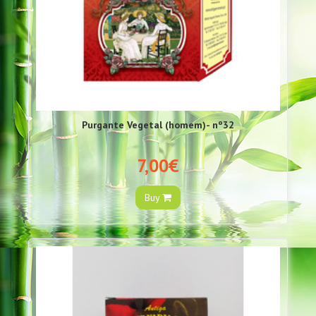
Purgante Vegetal (homem)- nº32
7,00€
Buy