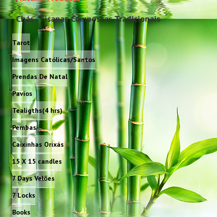
Chás- Tisanas Compostas Tradicionais
Tarot
Imagens Católicas/Santos
Prendas De Natal
Pavios
Tealigths(4 hrs)
Pembas
Caixinhas Orixás
15 X 15 candles
7 Days Velões
7 Locks
Books