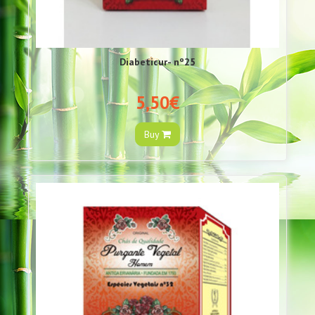
Diabeticur- nº25
5,50€
Buy