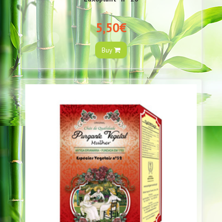
5,50€
Buy