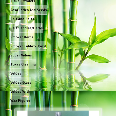
Ritual Powders
Rosa Jerico And Seeds
Salt And Salts
Salt Candles/Herbs
Smoker Herbs
Smoker Tablet-Brazil
Super Velões
Toxas Cleaning
Velões
Velões Glass
Velões With
Wax Figures