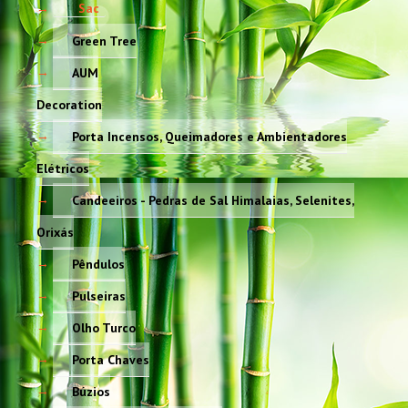
Sac
Green Tree
AUM
Decoration
Porta Incensos, Queimadores e Ambientadores
Elétricos
Candeeiros - Pedras de Sal Himalaias, Selenites,
Orixás
Pêndulos
Pulseiras
Olho Turco
Porta Chaves
Búzios