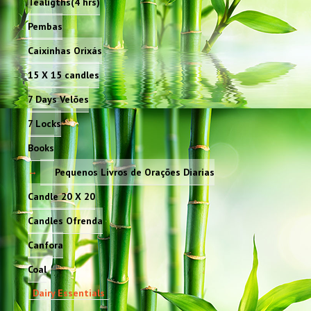
Tealigths(4 hrs)
Pembas
Caixinhas Orixás
15 X 15 candles
7 Days Velões
7 Locks
Books
Pequenos Livros de Orações Diarias
Candle 20 X 20
Candles Ofrenda
Canfora
Coal
Dairy Essentials