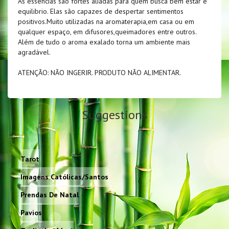
As essências são fortes aliadas para quem busca bem estar e
equilibrio. Elas são capazes de despertar sentimentos
positivos.Muito utilizadas na aromaterapia,em casa ou em
qualquer espaço, em difusores,queimadores entre outros.
Além de tudo o aroma exalado torna um ambiente mais
agradável.
ATENÇÃO: NÃO INGERIR. PRODUTO NÃO ALIMENTAR.
Suggestions
Tarot
Imagens Católicas/Santos
Prendas De Natal
Pavios