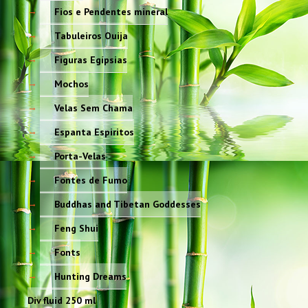
Fios e Pendentes mineral
Tabuleiros Ouija
Figuras Egípsias
Mochos
Velas Sem Chama
Espanta Espiritos
Porta-Velas
Fontes de Fumo
Buddhas and Tibetan Goddesses
Feng Shui
Fonts
Hunting Dreams
Div fluid 250 ml