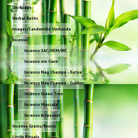
Div Soaps
Herbal Baths
Images/Candomblé Umbanda
Incense
Incenso SAC/HEM/BIC
Incenso em Cone
Incenso Nag Champa - Satya
Incenso Nag Champa - Golden
Incenso Green Tree
Incenso Massala
Incenso Artesanal
Incense Grains/Resins
Little Rituals