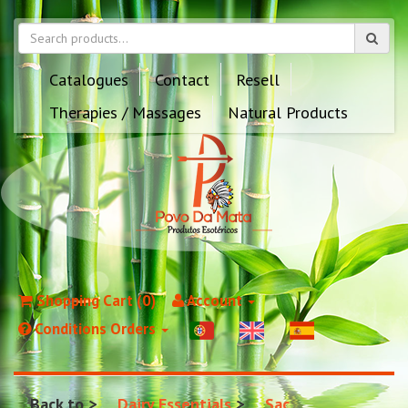
Catalogues
Contact
Resell
Therapies / Massages
Natural Products
Shopping Cart (0)
Account
Conditions Orders
Back to
Dairy Essentials
Sac