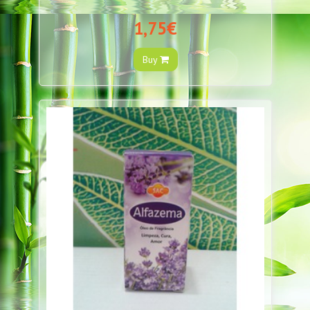
1,75€
Buy