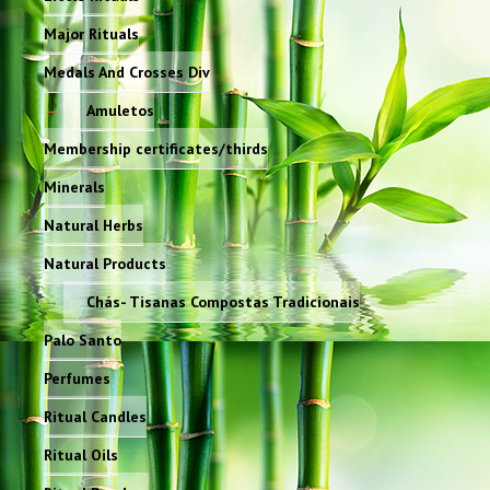
Major Rituals
Medals And Crosses Div
Amuletos
Membership certificates/thirds
Minerals
Natural Herbs
Natural Products
Chás- Tisanas Compostas Tradicionais
Palo Santo
Perfumes
Ritual Candles
Ritual Oils