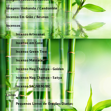
Imagens Umbanda / Candomblé
Incenso Em Grão / Resinas
Incensos
Incenso Artesanal
Incenso em Cone
Incenso Green Tree
Incenso Massala
Incenso Nag Champa - Golden
Incenso Nag Champa - Satya
Incenso SAC/HEM/BIC
Livros
Pequenos Livros de Orações Diarias