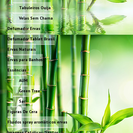
Tabuleiros Ouija
Velas Sem Chama
Defumador Ervas
Defumador Tablet Brasil
Ervas Naturais
Ervas para Banhos
Essências
AUM
Green Tree
Sac
Figuras De Cera
Fluídos spray aromáticos ervas
Imagens Católicas/Santos