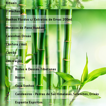
Rituais
7 Mechas
Banhos Fluidos c/ Extratos de Ervas 200ml
Bonecos de Pano Voodoo
Caixinhas Orixás
Cânfora / Anil
Carvão
Decoração
Budas e Deusas Tibetanas
Búzios
Caça Sonhos
Candeeiros - Pedras de Sal Himalaias, Selenites, Orixás
Espanta Espiritos