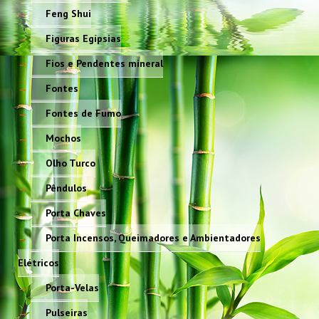
Feng Shui
Figuras Egípsias
Fios e Pendentes mineral
Fontes
Fontes de Fumo
Mochos
Olho Turco
Pêndulos
Porta Chaves
Porta Incensos, Queimadores e Ambientadores
Elétricos
Porta-Velas
Pulseiras