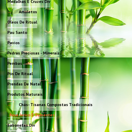
Medalhas E Cruzes Div
Amuletos
Oleos De Ritual
Pau Santo
Pavios
Pedras Preciosas - Minerais
Pembas
Pós De Ritual
Prendas De Natal
Produtos Naturais
Chás- Tisanas Compostas Tradicionais
Rosa Jerico E Sementes
Sabonetes Div