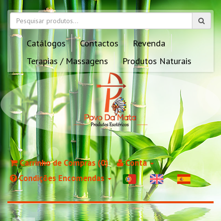
Catálogos
Contactos
Revenda
Terapias / Massagens
Produtos Naturais
Carrinho de Compras (0)
Conta
Condições Encomendas