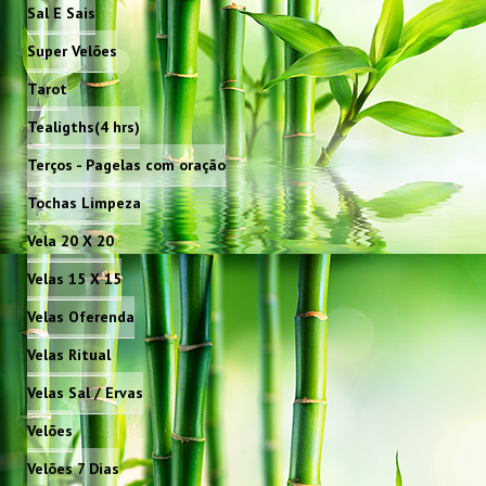
Sal E Sais
Super Velões
Tarot
Tealigths(4 hrs)
Terços - Pagelas com oração
Tochas Limpeza
Vela 20 X 20
Velas 15 X 15
Velas Oferenda
Velas Ritual
Velas Sal / Ervas
Velões
Velões 7 Dias