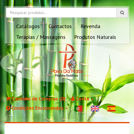
Catálogos
Contactos
Revenda
Terapias / Massagens
Produtos Naturais
Carrinho de Compras (0)
Conta
Condições Encomendas