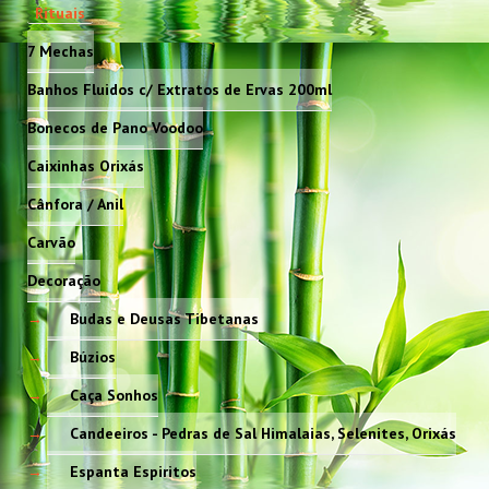
Rituais
7 Mechas
Banhos Fluidos c/ Extratos de Ervas 200ml
Bonecos de Pano Voodoo
Caixinhas Orixás
Cânfora / Anil
Carvão
Decoração
Budas e Deusas Tibetanas
Búzios
Caça Sonhos
Candeeiros - Pedras de Sal Himalaias, Selenites, Orixás
Espanta Espiritos