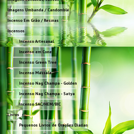
Imagens Umbanda / Candomblé
Incenso Em Grão / Resinas
Incensos
Incenso Artesanal
Incenso em Cone
Incenso Green Tree
Incenso Massala
Incenso Nag Champa - Golden
Incenso Nag Champa - Satya
Incenso SAC/HEM/BIC
Livros
Pequenos Livros de Orações Diarias