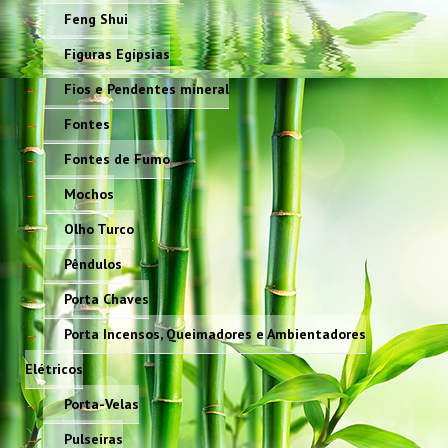
Feng Shui
Figuras Egípsias
Fios e Pendentes mineral
Fontes
Fontes de Fumo
Mochos
Olho Turco
Pêndulos
Porta Chaves
Porta Incensos, Queimadores e Ambientadores
Elétricos
Porta-Velas
Pulseiras