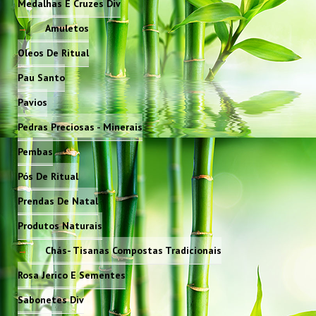
Medalhas E Cruzes Div
Amuletos
Oleos De Ritual
Pau Santo
Pavios
Pedras Preciosas - Minerais
Pembas
Pós De Ritual
Prendas De Natal
Produtos Naturais
Chás- Tisanas Compostas Tradicionais
Rosa Jerico E Sementes
Sabonetes Div