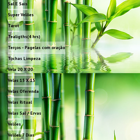
Sal E Sais
Super Velões
Tarot
Tealigths(4 hrs)
Terços - Pagelas com oração
Tochas Limpeza
Vela 20 X 20
Velas 15 X 15
Velas Oferenda
Velas Ritual
Velas Sal / Ervas
Velões
Velões 7 Dias