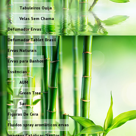
Tabuleiros Ouija
Velas Sem Chama
Defumador Ervas
Defumador Tablet Brasil
Ervas Naturais
Ervas para Banhos
Essências
AUM
Green Tree
Sac
Figuras De Cera
Fluídos spray aromáticos ervas
Imagens Católicas/Santos