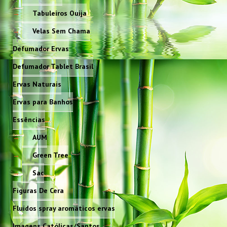
Tabuleiros Ouija
Velas Sem Chama
Defumador Ervas
Defumador Tablet Brasil
Ervas Naturais
Ervas para Banhos
Essências
AUM
Green Tree
Sac
Figuras De Cera
Fluídos spray aromáticos ervas
Imagens Católicas/Santos