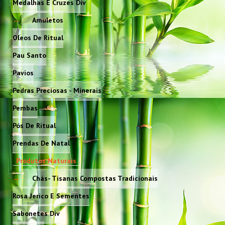
Medalhas E Cruzes Div
Amuletos
Oleos De Ritual
Pau Santo
Pavios
Pedras Preciosas - Minerais
Pembas
Pós De Ritual
Prendas De Natal
Produtos Naturais
Chás- Tisanas Compostas Tradicionais
Rosa Jerico E Sementes
Sabonetes Div