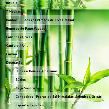
Rituais
7 Mechas
Banhos Fluidos c/ Extratos de Ervas 200ml
Bonecos de Pano Voodoo
Caixinhas Orixás
Cânfora / Anil
Carvão
Decoração
Budas e Deusas Tibetanas
Búzios
Caça Sonhos
Candeeiros - Pedras de Sal Himalaias, Selenites, Orixás
Espanta Espiritos