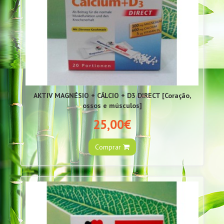
AKTIV MAGNÉSIO + CÁLCIO + D3 DIRECT [Coração,
ossos e músculos]
25,00€
Comprar