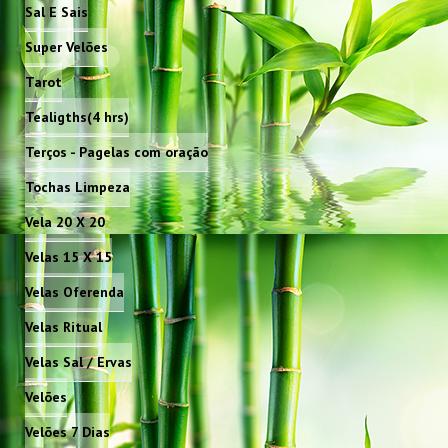
Sal E Sais
Super Velões
Tarot
Tealigths(4 hrs)
Terços - Pagelas com oração
Tochas Limpeza
Vela 20 X 20
Velas 15 X 15
Velas Oferenda
Velas Ritual
Velas Sal / Ervas
Velões
Velões 7 Dias