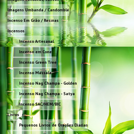
Imagens Umbanda / Candomblé
Incenso Em Grão / Resinas
Incensos
Incenso Artesanal
Incenso em Cone
Incenso Green Tree
Incenso Massala
Incenso Nag Champa - Golden
Incenso Nag Champa - Satya
Incenso SAC/HEM/BIC
Livros
Pequenos Livros de Orações Diarias