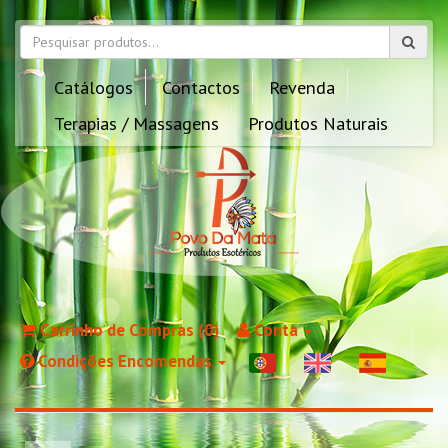
Catálogos
Contactos
Revenda
Terapias / Massagens
Produtos Naturais
Carrinho de Compras (0)
Conta
Condições Encomendas