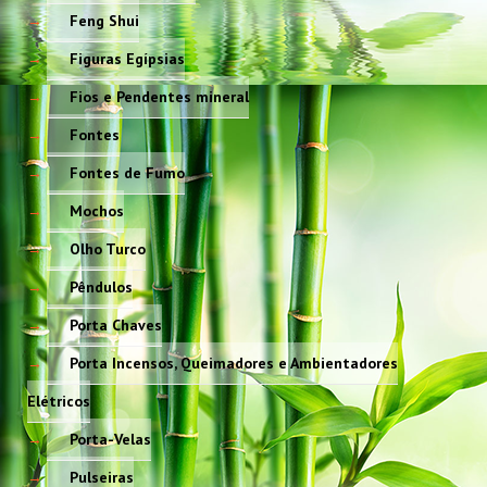
Feng Shui
Figuras Egípsias
Fios e Pendentes mineral
Fontes
Fontes de Fumo
Mochos
Olho Turco
Pêndulos
Porta Chaves
Porta Incensos, Queimadores e Ambientadores
Elétricos
Porta-Velas
Pulseiras