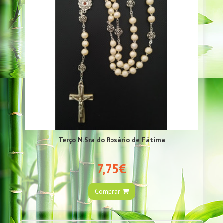
Terço N.Sra do Rosário de Fátima
7,75€
Comprar