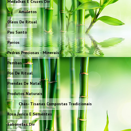
Medalhas E Cruzes Div
Amuletos
Oleos De Ritual
Pau Santo
Pavios
Pedras Preciosas - Minerais
Pembas
Pós De Ritual
Prendas De Natal
Produtos Naturais
Chás- Tisanas Compostas Tradicionais
Rosa Jerico E Sementes
Sabonetes Div