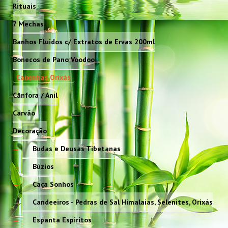
Rituais
7 Mechas
Banhos Fluidos c/ Extratos de Ervas 200ml
Bonecos de Pano Voodoo
Caixinhas Orixás
Cânfora / Anil
Carvão
Decoração
Budas e Deusas Tibetanas
Búzios
Caça Sonhos
Candeeiros - Pedras de Sal Himalaias, Selenites, Orixás
Espanta Espiritos