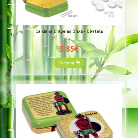
Caixinha Drageias Orixá - Obatala
3,85€
Comprar