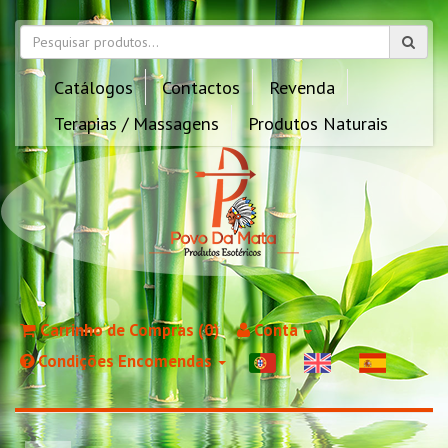
Catálogos
Contactos
Revenda
Terapias / Massagens
Produtos Naturais
Carrinho de Compras (0)
Conta
Condições Encomendas