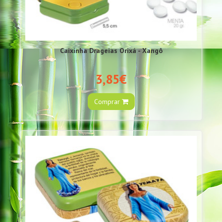
Caixinha Drageias Orixá - Xangô
3,85€
Comprar