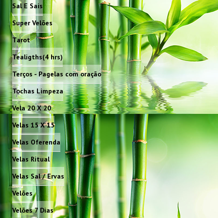
Sal E Sais
Super Velões
Tarot
Tealigths(4 hrs)
Terços - Pagelas com oração
Tochas Limpeza
Vela 20 X 20
Velas 15 X 15
Velas Oferenda
Velas Ritual
Velas Sal / Ervas
Velões
Velões 7 Dias