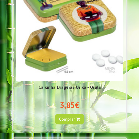
Caixinha Drageias Orixá - Orulá
3,85€
Comprar