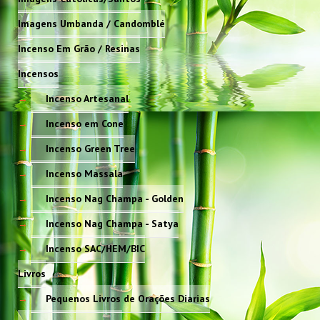
Imagens Umbanda / Candomblé
Incenso Em Grão / Resinas
Incensos
Incenso Artesanal
Incenso em Cone
Incenso Green Tree
Incenso Massala
Incenso Nag Champa - Golden
Incenso Nag Champa - Satya
Incenso SAC/HEM/BIC
Livros
Pequenos Livros de Orações Diarias