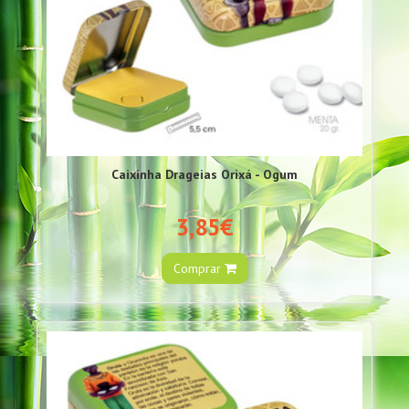
Caixinha Drageias Orixá - Ogum
3,85€
Comprar