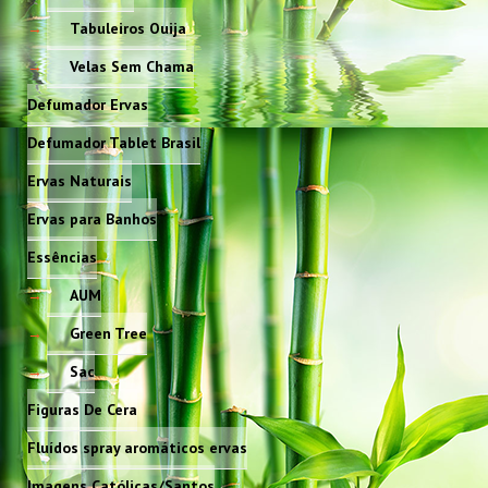
Tabuleiros Ouija
Velas Sem Chama
Defumador Ervas
Defumador Tablet Brasil
Ervas Naturais
Ervas para Banhos
Essências
AUM
Green Tree
Sac
Figuras De Cera
Fluídos spray aromáticos ervas
Imagens Católicas/Santos