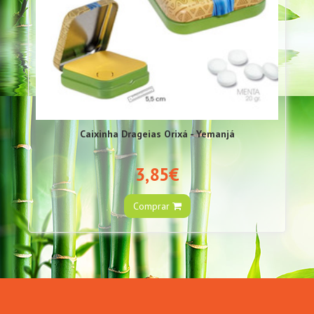
Caixinha Drageias Orixá - Yemanjá
3,85€
Comprar