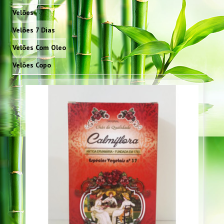
Velões
Velões 7 Dias
Velões Com Oleo
Velões Copo