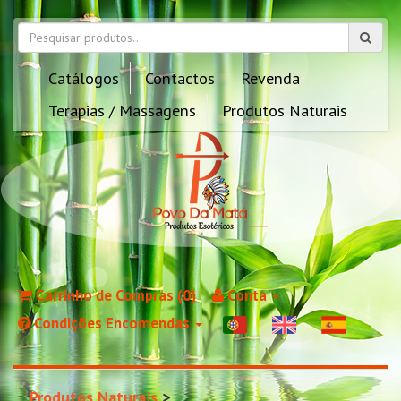
Catálogos
Contactos
Revenda
Terapias / Massagens
Produtos Naturais
Carrinho de Compras (0)
Conta
Condições Encomendas
Produtos Naturais