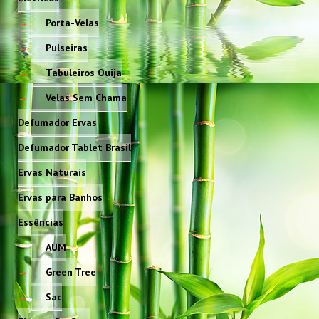
Porta-Velas
Pulseiras
Tabuleiros Ouija
Velas Sem Chama
Defumador Ervas
Defumador Tablet Brasil
Ervas Naturais
Ervas para Banhos
Essências
AUM
Green Tree
Sac