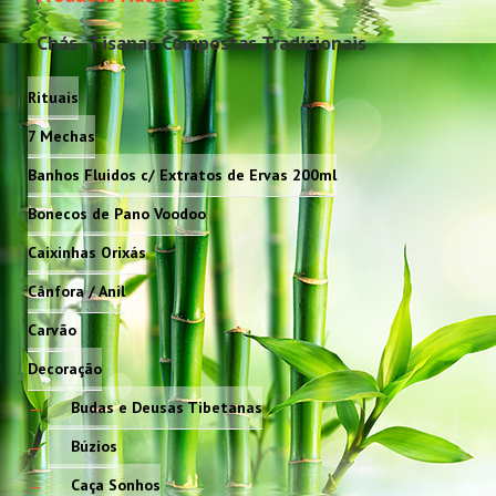
Chás- Tisanas Compostas Tradicionais
Rituais
7 Mechas
Banhos Fluidos c/ Extratos de Ervas 200ml
Bonecos de Pano Voodoo
Caixinhas Orixás
Cânfora / Anil
Carvão
Decoração
Budas e Deusas Tibetanas
Búzios
Caça Sonhos