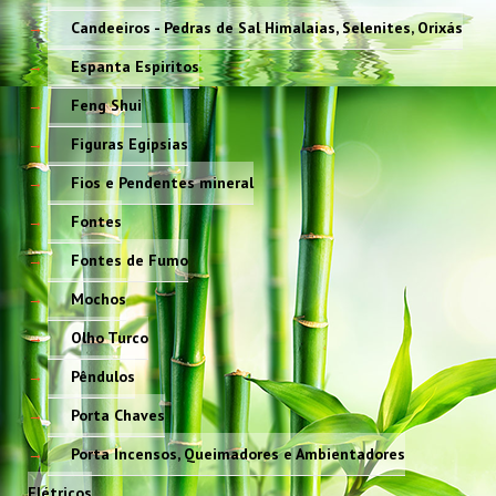
Candeeiros - Pedras de Sal Himalaias, Selenites, Orixás
Espanta Espiritos
Feng Shui
Figuras Egípsias
Fios e Pendentes mineral
Fontes
Fontes de Fumo
Mochos
Olho Turco
Pêndulos
Porta Chaves
Porta Incensos, Queimadores e Ambientadores
Elétricos