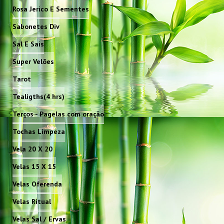
Rosa Jerico E Sementes
Sabonetes Div
Sal E Sais
Super Velões
Tarot
Tealigths(4 hrs)
Terços - Pagelas com oração
Tochas Limpeza
Vela 20 X 20
Velas 15 X 15
Velas Oferenda
Velas Ritual
Velas Sal / Ervas