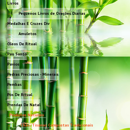
Livros
Pequenos Livros de Orações Diarias
Medalhas E Cruzes Div
Amuletos
Oleos De Ritual
Pau Santo
Pavios
Pedras Preciosas - Minerais
Pembas
Pós De Ritual
Prendas De Natal
Produtos Naturais
Chás- Tisanas Compostas Tradicionais