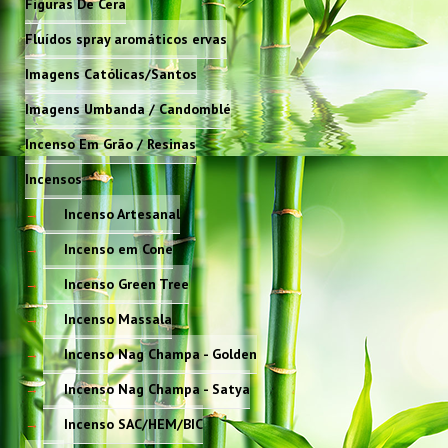
Figuras De Cera
Fluídos spray aromáticos ervas
Imagens Católicas/Santos
Imagens Umbanda / Candomblé
Incenso Em Grão / Resinas
Incensos
Incenso Artesanal
Incenso em Cone
Incenso Green Tree
Incenso Massala
Incenso Nag Champa - Golden
Incenso Nag Champa - Satya
Incenso SAC/HEM/BIC