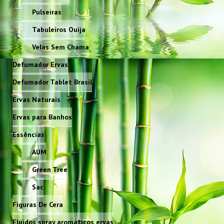
Pulseiras
Tabuleiros Ouija
Velas Sem Chama
Defumador Ervas
Defumador Tablet Brasil
Ervas Naturais
Ervas para Banhos
Essências
AUM
Green Tree
Sac
Figuras De Cera
Fluídos spray aromáticos ervas