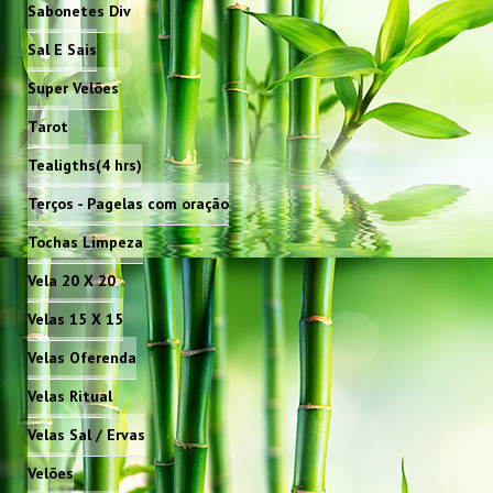
Sabonetes Div
Sal E Sais
Super Velões
Tarot
Tealigths(4 hrs)
Terços - Pagelas com oração
Tochas Limpeza
Vela 20 X 20
Velas 15 X 15
Velas Oferenda
Velas Ritual
Velas Sal / Ervas
Velões