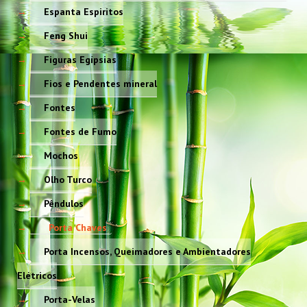
Espanta Espiritos
Feng Shui
Figuras Egípsias
Fios e Pendentes mineral
Fontes
Fontes de Fumo
Mochos
Olho Turco
Pêndulos
Porta Chaves
Porta Incensos, Queimadores e Ambientadores
Elétricos
Porta-Velas