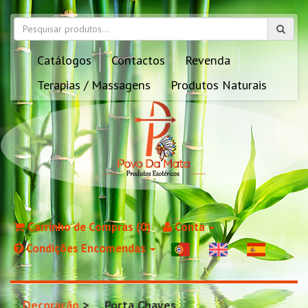
Catálogos
Contactos
Revenda
Terapias / Massagens
Produtos Naturais
Carrinho de Compras (0)
Conta
Condições Encomendas
Decoração
Porta Chaves