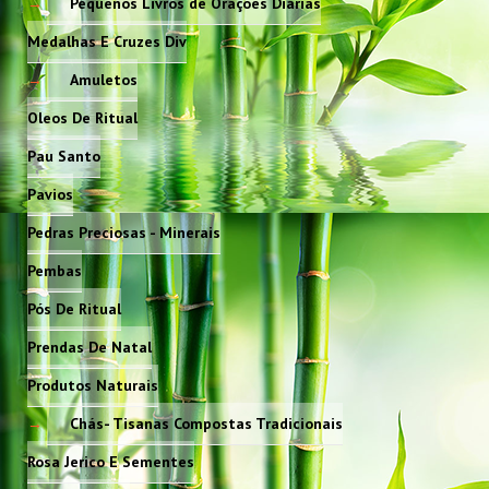
Pequenos Livros de Orações Diarias
Medalhas E Cruzes Div
Amuletos
Oleos De Ritual
Pau Santo
Pavios
Pedras Preciosas - Minerais
Pembas
Pós De Ritual
Prendas De Natal
Produtos Naturais
Chás- Tisanas Compostas Tradicionais
Rosa Jerico E Sementes