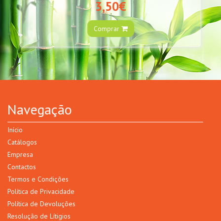
3,50€
Comprar
Navegação
Início
Catálogos
Empresa
Contactos
Termos e Condições
Política de Privacidade
Política de Devoluções
Resolução de Lítigios