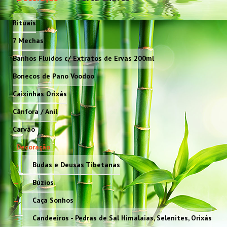
Rituais
7 Mechas
Banhos Fluidos c/ Extratos de Ervas 200ml
Bonecos de Pano Voodoo
Caixinhas Orixás
Cânfora / Anil
Carvão
Decoração
Budas e Deusas Tibetanas
Búzios
Caça Sonhos
Candeeiros - Pedras de Sal Himalaias, Selenites, Orixás