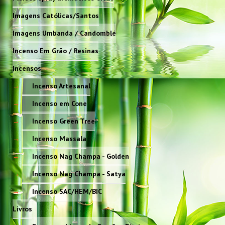
Imagens Católicas/Santos
Imagens Umbanda / Candomblé
Incenso Em Grão / Resinas
Incensos
Incenso Artesanal
Incenso em Cone
Incenso Green Tree
Incenso Massala
Incenso Nag Champa - Golden
Incenso Nag Champa - Satya
Incenso SAC/HEM/BIC
Livros