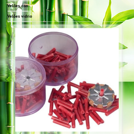
Velões con
Velões vidrio