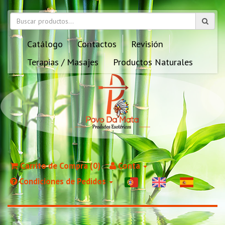
Catálogo
Contactos
Revisión
Terapias / Masajes
Productos Naturales
Carrito de Compra (0)
Conta
Condiciones de Pedidos