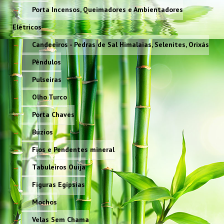
Porta Incensos, Queimadores e Ambientadores
Elétricos
Candeeiros - Pedras de Sal Himalaias, Selenites, Orixás
Pêndulos
Pulseiras
Olho Turco
Porta Chaves
Búzios
Fios e Pendentes mineral
Tabuleiros Ouija
Figuras Egípsias
Mochos
Velas Sem Chama