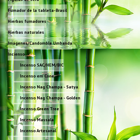
Fumador de la tableta-Brasil
Hierbas fumadores
Hierbas naturales
Imágenes/Candomble Umbanda
Incienso
Incenso SAC/HEM/BIC
Incenso em Cone
Incenso Nag Champa - Satya
Incenso Nag Champa - Golden
Incenso Green Tree
Incenso Massala
Incenso Artesanal