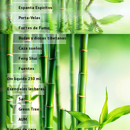
Espanta Espiritos
Porta-Velas
Fontes de Fumo
Budas y diosas tibetanas
Caza sueños
Feng Shui
Fuentes
Div líquido 250 ml
Esenciales lecheras
Sac
Green Tree
AUM
Figuras de cera