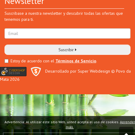
Newsletter
Suscribase a nuestra newsletter y descubrir todas las ofertas que
tenemos para ti.
Suscribir
Estoy de acuerdo con el
Términos de Servicio
.
Desarrollado por Super Webdesign
© Povo da
Mata 2026
Advertencia: Al utilizar este sitio Web, usted acepta el uso de cookies.
Aprender
más.