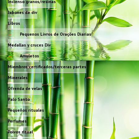
Incienso granos/resinas
Jabones de div
Libros
Pequenos Livros de Orações Diarias
Medallas y cruces Div
Amuletos
Miembros certificados/terceras partes
Minerales
Ofrenda de velas
Palo Santo
Pequeños rituales
Perfumes
Polvos ritual