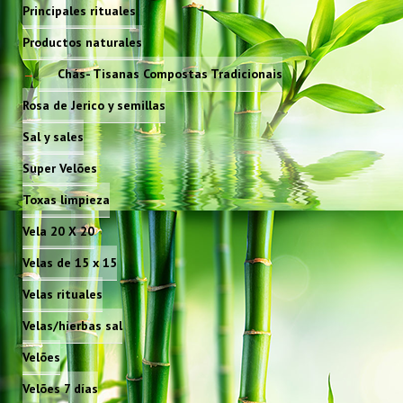
Principales rituales
Productos naturales
Chás- Tisanas Compostas Tradicionais
Rosa de Jerico y semillas
Sal y sales
Super Velões
Toxas limpieza
Vela 20 X 20
Velas de 15 x 15
Velas rituales
Velas/hierbas sal
Velões
Velões 7 días