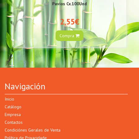
Pavios Cx.100Und
2,55€
Compra
Navigación
Inicio
Catálogo
Empresa
Contactos
Condiciónes Gerales de Venta
Política de Privacidade