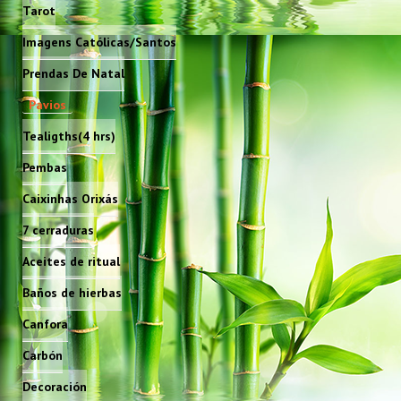
Tarot
Imagens Católicas/Santos
Prendas De Natal
Pavios
Tealigths(4 hrs)
Pembas
Caixinhas Orixás
7 cerraduras
Aceites de ritual
Baños de hierbas
Canfora
Carbón
Decoración