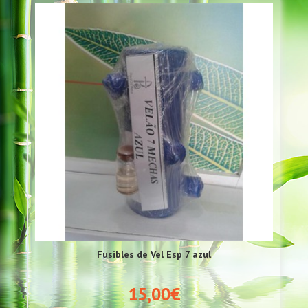
Fusibles de Vel Esp 7 azul
15,00€