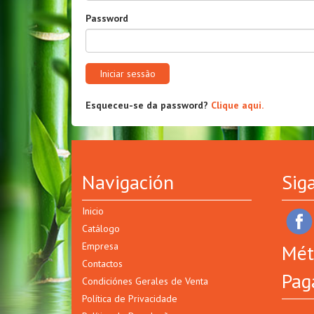
Password
Iniciar sessão
Esqueceu-se da password?
Clique aqui.
Navigación
Sig
Inicio
Catálogo
Empresa
Mét
Contactos
Pag
Condiciónes Gerales de Venta
Política de Privacidade