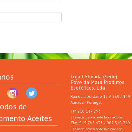
anos
Loja I Almada (Sede)
Povo da Mata Produtos
Esotéricos, Lda
Rua da Liberdade 12 A 2800-149
Almada - Portugal
odos de
Tlf: 210 117 293
amento Aceites
Chamada para a rede fixa nacional
Tlm: 915 785 633 / 967 510 729
Chamada para a rede fixa nacional