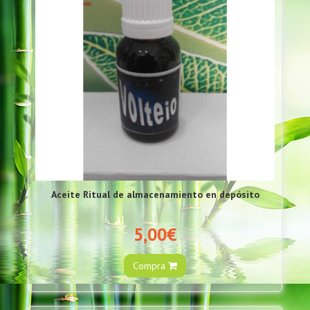
Aceite Ritual de almacenamiento en depósito
5,00€
Compra