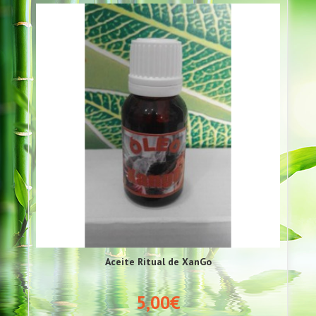
Aceite Ritual de XanGo
5,00€