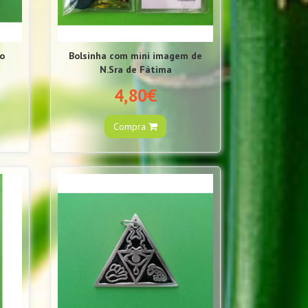
io
Bolsinha com mini imagem de
N.Sra de Fátima
4,80€
Compra