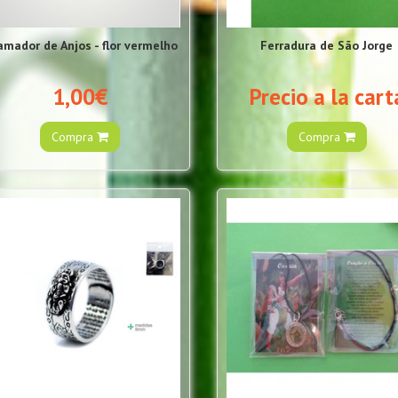
amador de Anjos - flor vermelho
Ferradura de São Jorge
1,00€
Precio a la cart
Compra
Compra