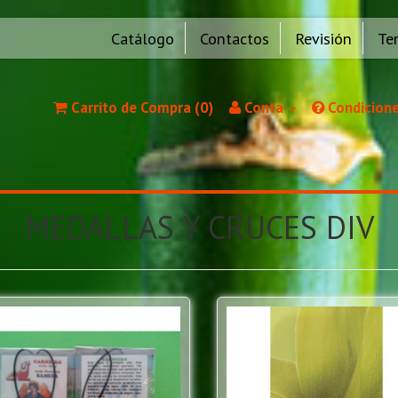
Catálogo
Contactos
Revisión
Te
Carrito de Compra (0)
Conta
Condicione
MEDALLAS Y CRUCES DIV