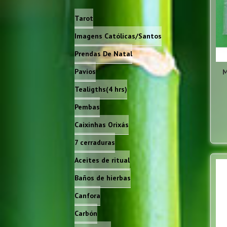
Tarot
Imagens Católicas/Santos
Prendas De Natal
Pavios
M
Tealigths(4 hrs)
Pembas
Caixinhas Orixás
7 cerraduras
Aceites de ritual
Baños de hierbas
Canfora
Carbón