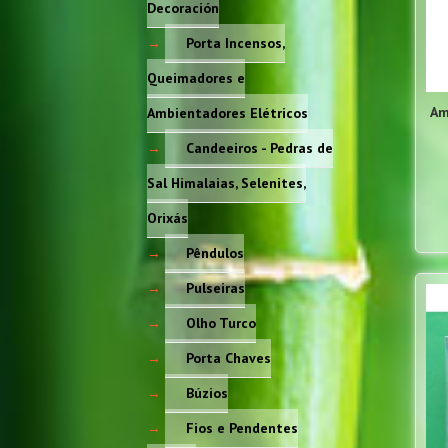
Decoración
Porta Incensos,
Queimadores e
Am
Ambientadores Elétricos
Candeeiros - Pedras de
Sal Himalaias, Selenites,
Orixás
Pêndulos
Pulseiras
Olho Turco
Porta Chaves
Búzios
Fios e Pendentes