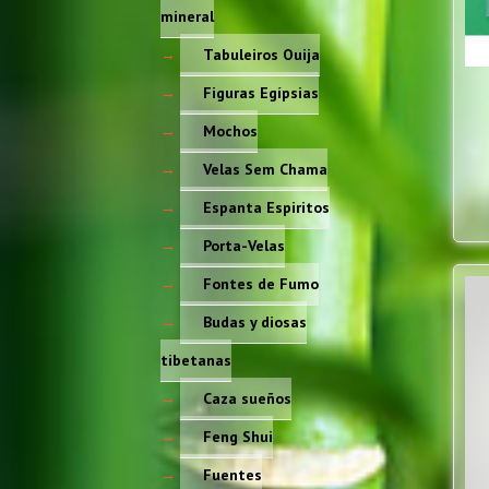
mineral
Tabuleiros Ouija
Figuras Egípsias
Mochos
Velas Sem Chama
Espanta Espiritos
Porta-Velas
Fontes de Fumo
Budas y diosas
tibetanas
Caza sueños
Feng Shui
Fuentes