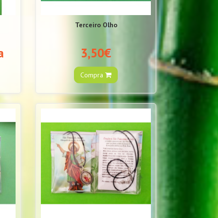
Terceiro Olho
a
3,50€
Compra