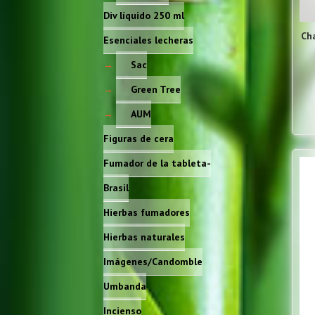
Div líquido 250 ml
Ch
Esenciales lecheras
Sac
Green Tree
AUM
Figuras de cera
Fumador de la tableta-
Brasil
Hierbas fumadores
Hierbas naturales
Imágenes/Candomble
Umbanda
Incienso