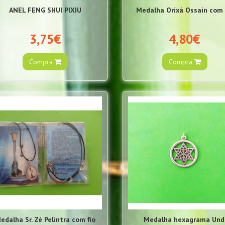
ANEL FENG SHUI PIXIU
Medalha Orixá Ossain com 
3,75€
4,80€
Compra
Compra
edalha Sr. Zé Pelintra com fio
Medalha hexagrama Und