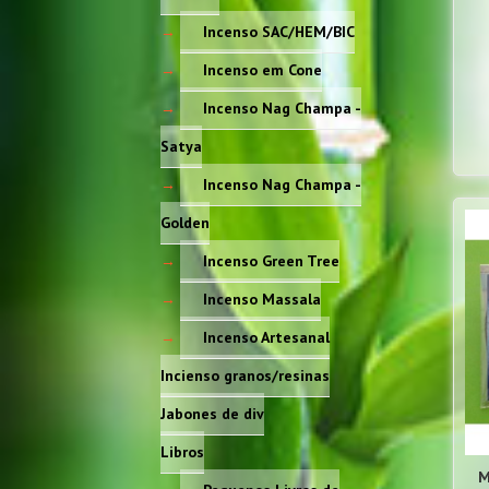
Incenso SAC/HEM/BIC
Incenso em Cone
Incenso Nag Champa -
Satya
Incenso Nag Champa -
Golden
Incenso Green Tree
Incenso Massala
Incenso Artesanal
Incienso granos/resinas
Jabones de div
Libros
M