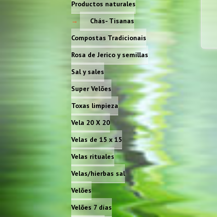
Productos naturales
Chás- Tisanas
Compostas Tradicionais
Rosa de Jerico y semillas
Sal y sales
Super Velões
Toxas limpieza
Vela 20 X 20
Velas de 15 x 15
Velas rituales
Velas/hierbas sal
Velões
Velões 7 días