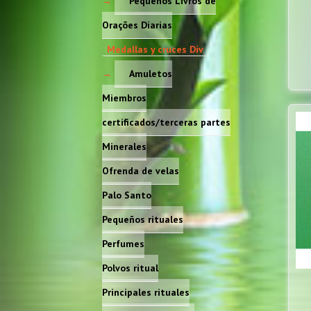
Pequenos Livros de
Orações Diarias
Medallas y cruces Div
Amuletos
Miembros
certificados/terceras partes
Minerales
Ofrenda de velas
Palo Santo
Pequeños rituales
Perfumes
Polvos ritual
Principales rituales