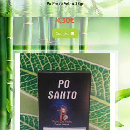
Pó Preto Velho 18gr
4,50€
Compra