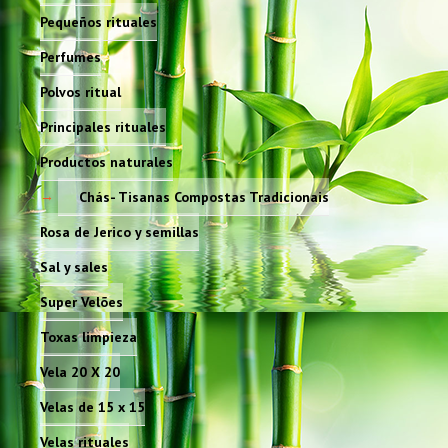
Pequeños rituales
Perfumes
Polvos ritual
Principales rituales
Productos naturales
Chás- Tisanas Compostas Tradicionais
Rosa de Jerico y semillas
Sal y sales
Super Velões
Toxas limpieza
Vela 20 X 20
Velas de 15 x 15
Velas rituales