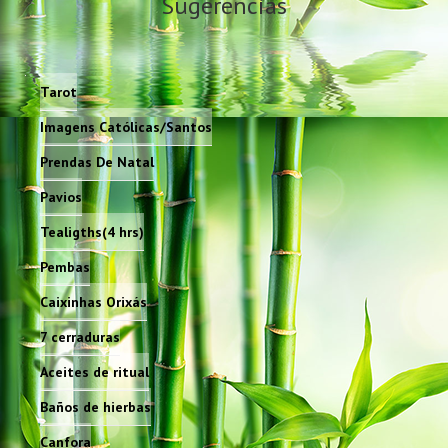
Sugerencias
Tarot
Imagens Católicas/Santos
Prendas De Natal
Pavios
Tealigths(4 hrs)
Pembas
Caixinhas Orixás
7 cerraduras
Aceites de ritual
Baños de hierbas
Canfora