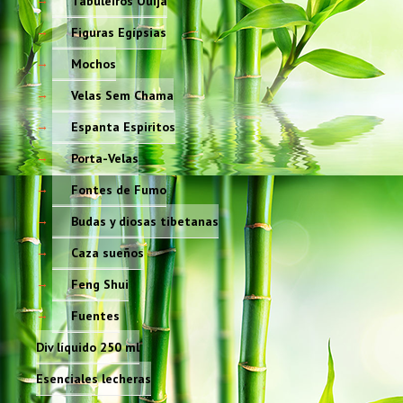
Tabuleiros Ouija
Figuras Egípsias
Mochos
Velas Sem Chama
Espanta Espiritos
Porta-Velas
Fontes de Fumo
Budas y diosas tibetanas
Caza sueños
Feng Shui
Fuentes
Div líquido 250 ml
Esenciales lecheras