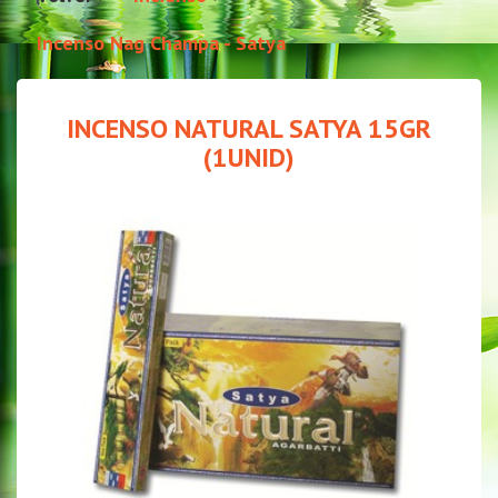
Incenso Nag Champa - Satya
INCENSO NATURAL SATYA 15GR
(1UNID)