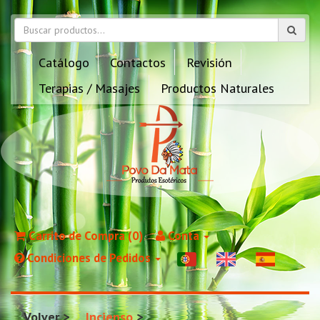
Catálogo
Contactos
Revisión
Terapias / Masajes
Productos Naturales
Carrito de Compra (0)
Conta
Condiciones de Pedidos
Volver
Incienso