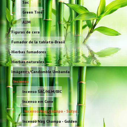
Sac
Green Tree
AUM
Figuras de cera
Fumador de la tableta-Brasil
Hierbas fumadores
Hierbas naturales
Imágenes/Candomble Umbanda
Incienso
Incenso SAC/HEM/BIC
Incenso em Cone
Incenso Nag Champa - Satya
Incenso Nag Champa - Golden