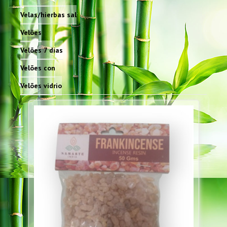
Velas/hierbas sal
Velões
Velões 7 días
Velões con
Velões vidrio