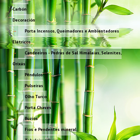
Carbón
Decoración
Porta Incensos, Queimadores e Ambientadores
Elétricos
Candeeiros - Pedras de Sal Himalaias, Selenites,
Orixás
Pêndulos
Pulseiras
Olho Turco
Porta Chaves
Búzios
Fios e Pendentes mineral