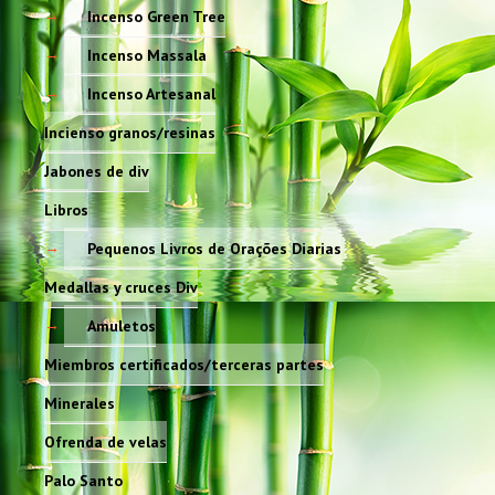
Incenso Green Tree
Incenso Massala
Incenso Artesanal
Incienso granos/resinas
Jabones de div
Libros
Pequenos Livros de Orações Diarias
Medallas y cruces Div
Amuletos
Miembros certificados/terceras partes
Minerales
Ofrenda de velas
Palo Santo