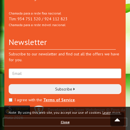
Chamada para a rede fixa nacional
Tlm: 934 751 320 / 924 112 823
Chamada para a rede móvel nacional
Newsletter
Subscribe to our newsletter and find out all the offers we have
for you.
Subscribe
I agree with the
Terms of Service
.
Developed by Super Webdesign
© Povo da
Note: By using this web site, you accept our use of cookies.
Learn more.
Mata 2026
Close