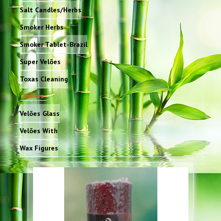
Salt Candles/Herbs
Smoker Herbs
Smoker Tablet-Brazil
Super Velões
Toxas Cleaning
Velões
Velões Glass
Velões With
Wax Figures