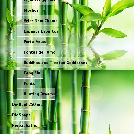
Mochos
Velas Sem Chama
Espanta Espiritos
Porta-Velas
Fontes de Fumo
Buddhas and Tibetan Goddesses
Feng Shui
Fonts
Hunting Dreams
Div fluid 250 ml
Div Soaps
Herbal Baths