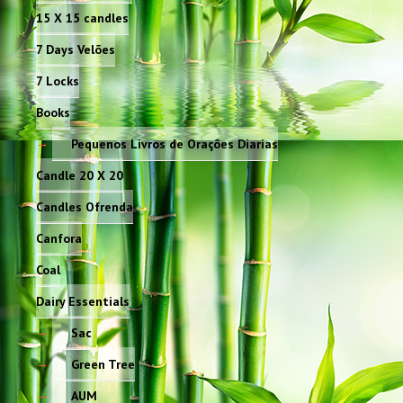
15 X 15 candles
7 Days Velões
7 Locks
Books
Pequenos Livros de Orações Diarias
Candle 20 X 20
Candles Ofrenda
Canfora
Coal
Dairy Essentials
Sac
Green Tree
AUM