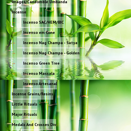
Images/Candomblé Umbanda
Incense
Incenso SAC/HEM/BIC
Incenso em Cone
Incenso Nag Champa - Satya
Incenso Nag Champa - Golden
Incenso Green Tree
Incenso Massala
Incenso Artesanal
Incense Grains/Resins
Little Rituals
Major Rituals
Medals And Crosses Div