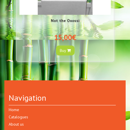
Not the Oxossi
15,00€
Buy
Navigation
Home
Catalogues
About us