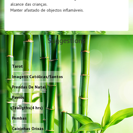
alcance das crianças.
Manter afastado de objectos inflamáveis.
Suggestions
Tarot
Imagens Católicas/Santos
Prendas De Natal
Pavios
Tealigths(4 hrs)
Pembas
Caixinhas Orixás