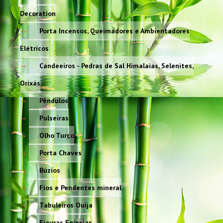
Decoration
Porta Incensos, Queimadores e Ambientadores
Elétricos
Candeeiros - Pedras de Sal Himalaias, Selenites,
Orixás
Pêndulos
Pulseiras
Olho Turco
Porta Chaves
Búzios
Fios e Pendentes mineral
Tabuleiros Ouija
Figuras Egípsias