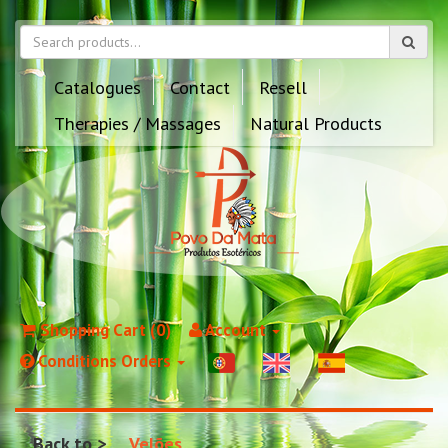
Catalogues
Contact
Resell
Therapies / Massages
Natural Products
Shopping Cart (0)
Account
Conditions Orders
Back to
Velões