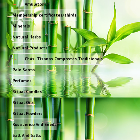
Amuletos
Membership certificates/thirds
Minerals
Natural Herbs
Natural Products
Chás- Tisanas Compostas Tradicionais
Palo Santo
Perfumes
Ritual Candles
Ritual Oils
Ritual Powders
Rosa Jerico And Seeds
Salt And Salts