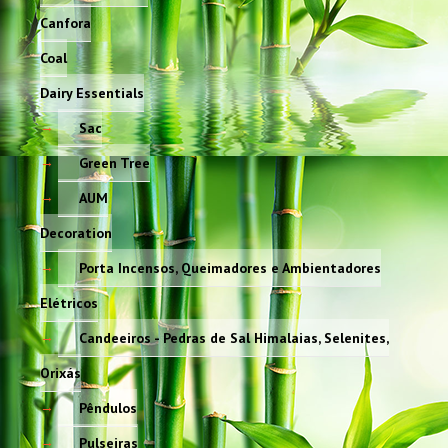
Canfora
Coal
Dairy Essentials
Sac
Green Tree
AUM
Decoration
Porta Incensos, Queimadores e Ambientadores
Elétricos
Candeeiros - Pedras de Sal Himalaias, Selenites,
Orixás
Pêndulos
Pulseiras