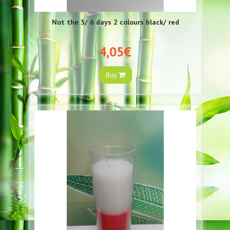
Not the 5/ 6 days 2 colours black/ red
4,05€
Buy