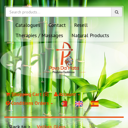
Catalogues
Contact
Resell
Therapies / Massages
Natural Products
Shopping Cart (0)
Account
Conditions Orders
Back to
Velões Glass