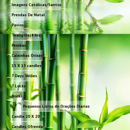
Imagens Católicas/Santos
Prendas De Natal
Pavios
Tealigths(4 hrs)
Pembas
Caixinhas Orixás
15 X 15 candles
7 Days Velões
7 Locks
Books
Pequenos Livros de Orações Diarias
Candle 20 X 20
Candles Ofrenda