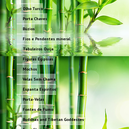
Olho Turco
Porta Chaves
Búzios
Fios e Pendentes mineral
Tabuleiros Ouija
Figuras Egípsias
Mochos
Velas Sem Chama
Espanta Espiritos
Porta-Velas
Fontes de Fumo
Buddhas and Tibetan Goddesses