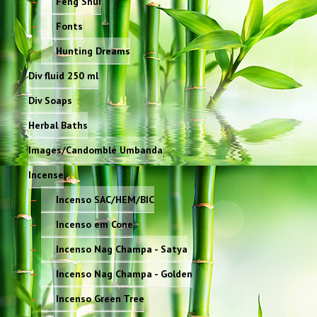
Feng Shui
Fonts
Hunting Dreams
Div fluid 250 ml
Div Soaps
Herbal Baths
Images/Candomblé Umbanda
Incense
Incenso SAC/HEM/BIC
Incenso em Cone
Incenso Nag Champa - Satya
Incenso Nag Champa - Golden
Incenso Green Tree