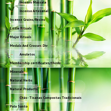
Incenso Massala
Incenso Artesanal
Incense Grains/Resins
Little Rituals
Major Rituals
Medals And Crosses Div
Amuletos
Membership certificates/thirds
Minerals
Natural Herbs
Natural Products
Chás- Tisanas Compostas Tradicionais
Palo Santo