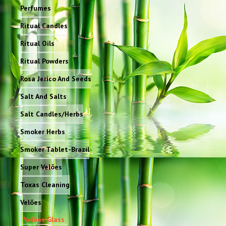
Perfumes
Ritual Candles
Ritual Oils
Ritual Powders
Rosa Jerico And Seeds
Salt And Salts
Salt Candles/Herbs
Smoker Herbs
Smoker Tablet-Brazil
Super Velões
Toxas Cleaning
Velões
Velões Glass