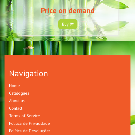
Price on demand
Buy
Navigation
Home
Catalogues
About us
Contact
Terms of Service
Política de Privacidade
Política de Devoluções