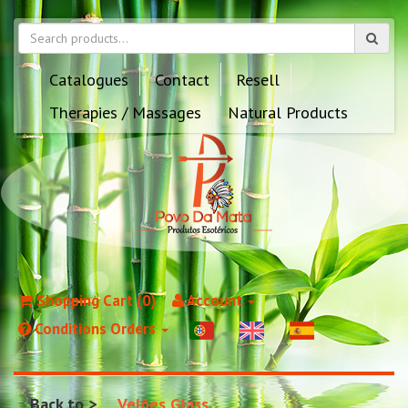
Catalogues
Contact
Resell
Therapies / Massages
Natural Products
Shopping Cart (0)
Account
Conditions Orders
Back to
Velões Glass