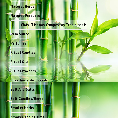
Natural Herbs
Natural Products
Chás- Tisanas Compostas Tradicionais
Palo Santo
Perfumes
Ritual Candles
Ritual Oils
Ritual Powders
Rosa Jerico And Seeds
Salt And Salts
Salt Candles/Herbs
Smoker Herbs
Smoker Tablet-Brazil