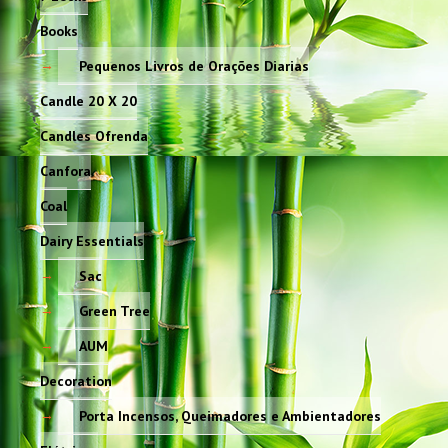
Books
Pequenos Livros de Orações Diarias
Candle 20 X 20
Candles Ofrenda
Canfora
Coal
Dairy Essentials
Sac
Green Tree
AUM
Decoration
Porta Incensos, Queimadores e Ambientadores