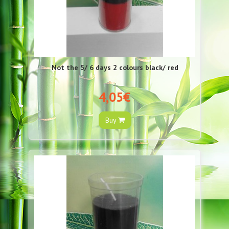
Not the 5/ 6 days 2 colours black/ red
4,05€
Buy