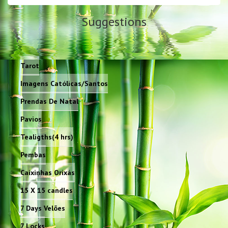
Suggestions
Tarot
Imagens Católicas/Santos
Prendas De Natal
Pavios
Tealigths(4 hrs)
Pembas
Caixinhas Orixás
15 X 15 candles
7 Days Velões
7 Locks