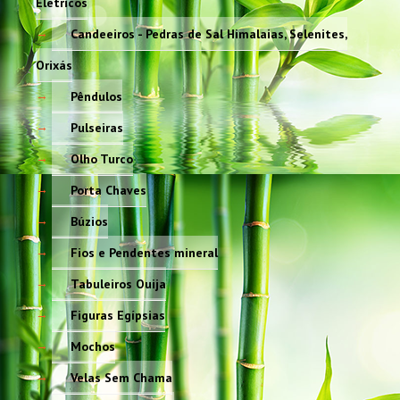
Elétricos
Candeeiros - Pedras de Sal Himalaias, Selenites,
Orixás
Pêndulos
Pulseiras
Olho Turco
Porta Chaves
Búzios
Fios e Pendentes mineral
Tabuleiros Ouija
Figuras Egípsias
Mochos
Velas Sem Chama