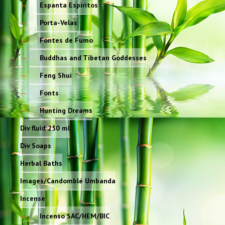
Espanta Espiritos
Porta-Velas
Fontes de Fumo
Buddhas and Tibetan Goddesses
Feng Shui
Fonts
Hunting Dreams
Div fluid 250 ml
Div Soaps
Herbal Baths
Images/Candomblé Umbanda
Incense
Incenso SAC/HEM/BIC