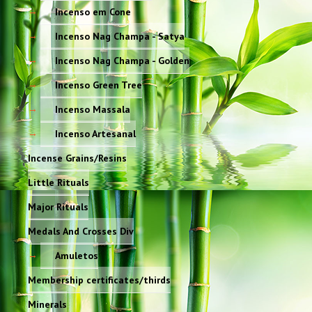
Incenso em Cone
Incenso Nag Champa - Satya
Incenso Nag Champa - Golden
Incenso Green Tree
Incenso Massala
Incenso Artesanal
Incense Grains/Resins
Little Rituals
Major Rituals
Medals And Crosses Div
Amuletos
Membership certificates/thirds
Minerals