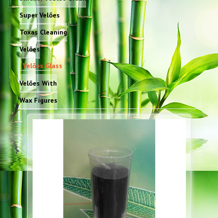
Super Velões
Toxas Cleaning
Velões
Velões Glass
Velões With
Wax Figures