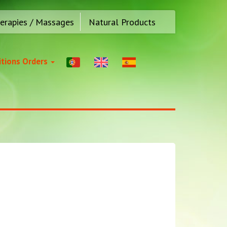
erapies / Massages
Natural Products
tions Orders