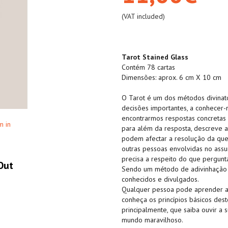
(VAT included)
Tarot Stained Glass
Contém 78 cartas
Dimensões: aprox. 6 cm X 10 cm
O Tarot é um dos métodos divinató
decisões importantes, a conhecer-
encontrarmos respostas concretas 
m in
para além da resposta, descreve as
podem afectar a resolução da que
outras pessoas envolvidas no assu
precisa a respeito do que pergun
Out
Sendo um método de adivinhação 
conhecidos e divulgados.
Qualquer pessoa pode aprender a c
conheça os princípios básicos deste
principalmente, que saiba ouvir a
mundo maravilhoso.