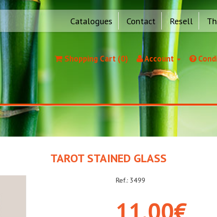
Catalogues
Contact
Resell
Th
Shopping Cart (0)
Account
Condi
TAROT STAINED GLASS
Ref.: 3499
11,00€