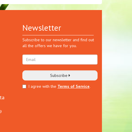
Newsletter
Subscribe to our newsletter and find out
all the offers we have for you.
Subscribe
I agree with the
Terms of Service
.
ta
9