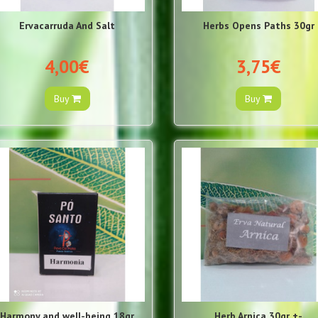
Ervacarruda And Salt
Herbs Opens Paths 30gr
4,00€
3,75€
Buy
Buy
Harmony and well-being 18gr
Herb Arnica 30gr +-