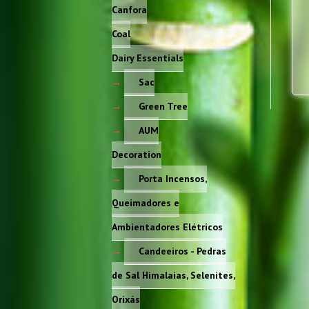
Canfora
Coal
Dairy Essentials
Sac
Green Tree
AUM
Decoration
Porta Incensos,
Queimadores e
Ambientadores Elétricos
Candeeiros - Pedras
de Sal Himalaias, Selenites,
Orixás