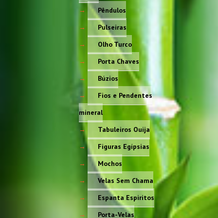
Pêndulos
Pulseiras
Olho Turco
Porta Chaves
Búzios
Fios e Pendentes
mineral
Tabuleiros Ouija
Figuras Egípsias
Mochos
Velas Sem Chama
Espanta Espiritos
Porta-Velas