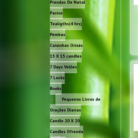
Prendas De Natal
Pavios
Tealigths(4 hrs)
Pembas
Caixinhas Orixás
15 X 15 candles
7 Days Velões
7 Locks
Books
Pequenos Livros de
Orações Diarias
Candle 20 X 20
Candles Ofrenda