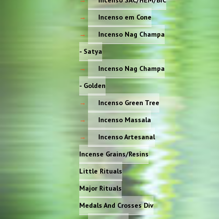
Incenso em Cone
Incenso Nag Champa
- Satya
Incenso Nag Champa
- Golden
Incenso Green Tree
Incenso Massala
Incenso Artesanal
Incense Grains/Resins
Little Rituals
Major Rituals
Medals And Crosses Div