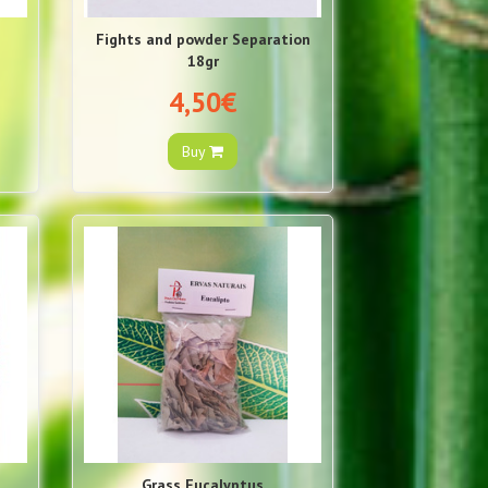
Fights and powder Separation
18gr
4,50€
Buy
Grass Eucalyptus