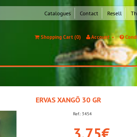
Catalogues
Contact
Resell
Th
Shopping Cart (0)
Account
Condi
ERVAS XANGÔ 30 GR
Ref.: 3454
3,75€