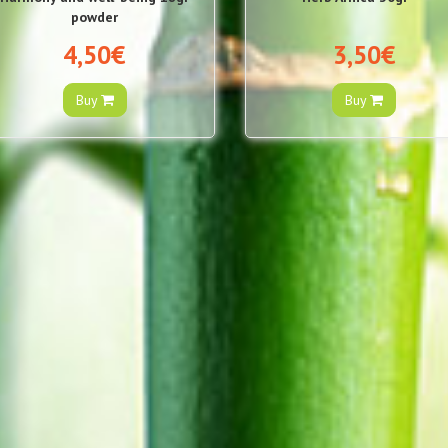
powder
4,50€
3,50€
Buy
Buy