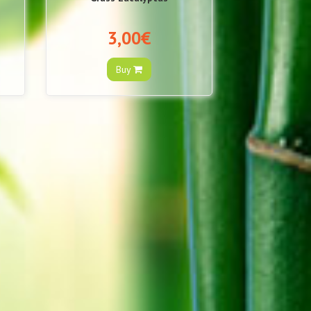
3,00€
Buy