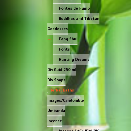
Fontes de Fumo
Buddhas and Tibetan
Goddesses
Feng Shui
Fonts
Hunting Dreams
Div fluid 250 ml
Div Soaps
Herbal Baths
Images/Candomblé
Umbanda
Incense
Incenso SAC/HEM/BIC