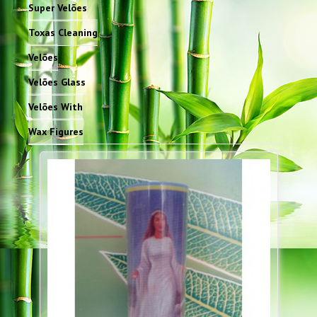
Super Velões
Toxas Cleaning
Velões
Velões Glass
Velões With
Wax Figures