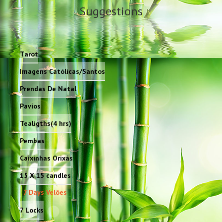
Suggestions
Tarot
Imagens Católicas/Santos
Prendas De Natal
Pavios
Tealigths(4 hrs)
Pembas
Caixinhas Orixás
15 X 15 candles
7 Days Velões
7 Locks