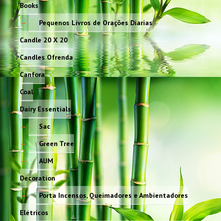
Books
Pequenos Livros de Orações Diarias
Candle 20 X 20
Candles Ofrenda
Canfora
Coal
Dairy Essentials
Sac
Green Tree
AUM
Decoration
Porta Incensos, Queimadores e Ambientadores
Elétricos