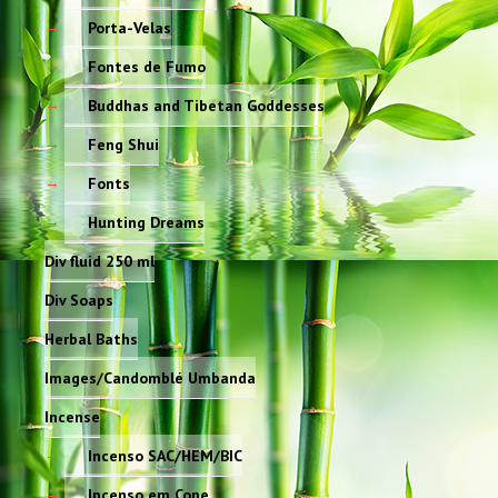
Porta-Velas
Fontes de Fumo
Buddhas and Tibetan Goddesses
Feng Shui
Fonts
Hunting Dreams
Div fluid 250 ml
Div Soaps
Herbal Baths
Images/Candomblé Umbanda
Incense
Incenso SAC/HEM/BIC
Incenso em Cone