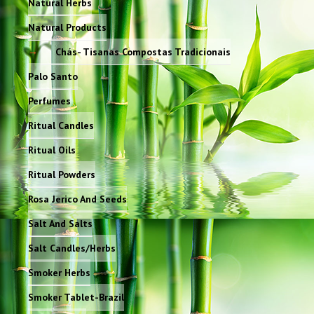
Natural Herbs
Natural Products
Chás- Tisanas Compostas Tradicionais
Palo Santo
Perfumes
Ritual Candles
Ritual Oils
Ritual Powders
Rosa Jerico And Seeds
Salt And Salts
Salt Candles/Herbs
Smoker Herbs
Smoker Tablet-Brazil