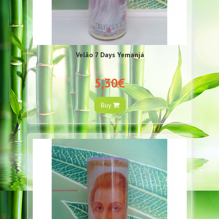
Velão 7 Days Yemanjá
5,30€
Buy