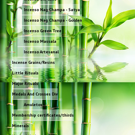
Incenso Nag Champa - Satya
Incenso Nag Champa - Golden
Incenso Green Tree
Incenso Massala
Incenso Artesanal
Incense Grains/Resins
Little Rituals
Major Rituals
Medals And Crosses Div
Amuletos
Membership certificates/thirds
Minerals