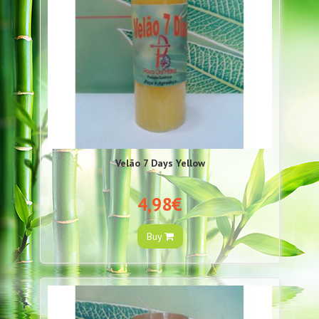
Velão 7 Days Yellow
4,98€
Buy