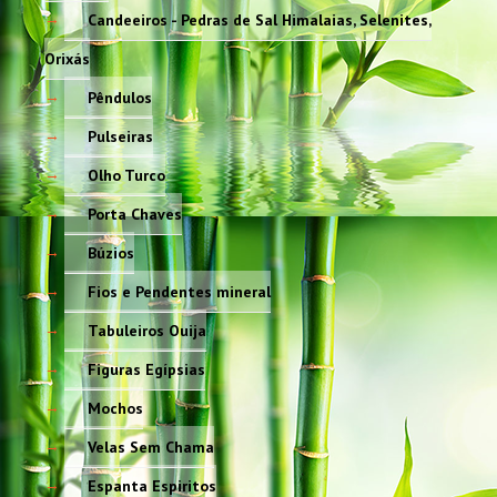
Candeeiros - Pedras de Sal Himalaias, Selenites,
Orixás
Pêndulos
Pulseiras
Olho Turco
Porta Chaves
Búzios
Fios e Pendentes mineral
Tabuleiros Ouija
Figuras Egípsias
Mochos
Velas Sem Chama
Espanta Espiritos