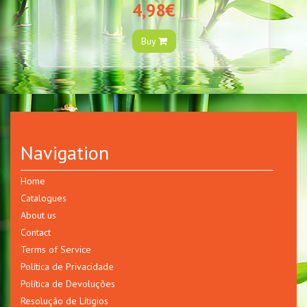
4,98€
Buy
Navigation
Home
Catalogues
About us
Contact
Terms of Service
Política de Privacidade
Política de Devoluções
Resolução de Lítigios