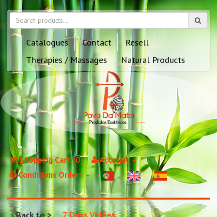
Catalogues
Contact
Resell
Therapies / Massages
Natural Products
Shopping Cart (0)
Account
Conditions Orders
Back to
7 Days Velões